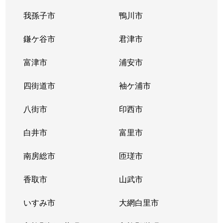
我孫子市
鴨川市
鎌ケ谷市
君津市
富津市
浦安市
四街道市
袖ケ浦市
八街市
印西市
白井市
富里市
南房総市
匝瑳市
香取市
山武市
いすみ市
大網白里市