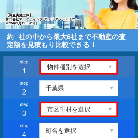
【調査実施主体】
株式会社マーケティング アンド アソシェイツ
2025年9月19日-23日
約
社の中から最大6社まで不動産の査
定額を見積もり比較できる！
1
2
3
4