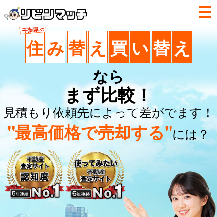
千葉県
の
住
み
替
え
買
い
替
え
なら
まず比較！
見積もり依頼先によって差がでます！
"最高価格で売却する"
には？