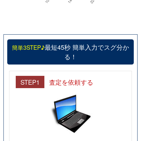
最短45秒 簡単入力でスグ分か
簡単3STEP♪
る！
STEP1
査定を依頼する