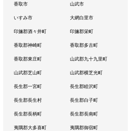
香取市
山武市
いすみ市
大網白里市
印旛郡酒々井町
印旛郡栄町
香取郡神崎町
香取郡多古町
香取郡東庄町
山武郡九十九里町
山武郡芝山町
山武郡横芝光町
長生郡一宮町
長生郡睦沢町
長生郡長生村
長生郡白子町
長生郡長柄町
長生郡長南町
夷隅郡大多喜町
夷隅郡御宿町