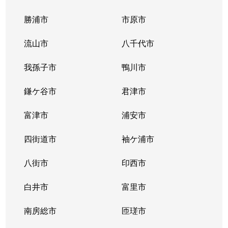
勝浦市
市原市
流山市
八千代市
我孫子市
鴨川市
鎌ケ谷市
君津市
富津市
浦安市
四街道市
袖ケ浦市
八街市
印西市
白井市
富里市
南房総市
匝瑳市