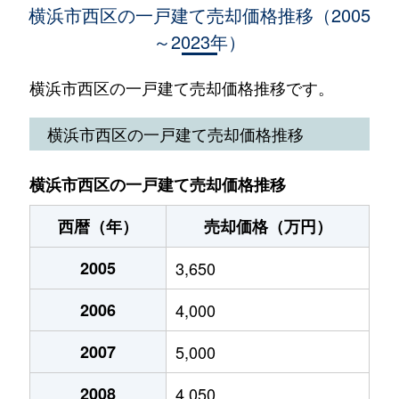
横浜市西区の一戸建て売却価格推移（2005
～2023年）
境之谷
4,700万円
黄金町
徒歩18分
境之谷
5,400万円
西横浜
徒歩13分
横浜市西区の一戸建て売却価格推移です。
境之谷
3,700万円
西横浜
徒歩18分
横浜市西区の一戸建て売却価格推移
浅間台
5,100万円
横浜
徒歩15分
横浜市西区の一戸建て売却価格推移
浅間台
4,100万円
横浜
徒歩21分
西暦（年）
売却価格（万円）
浅間町
5,300万円
西横浜
徒歩10分
2005
3,650
浅間町
11,000万円
横浜
徒歩14分
2006
4,000
戸部町
8,200万円
桜木町
徒歩13分
2007
5,000
戸部町
5,000万円
桜木町
徒歩9分
2008
4,050