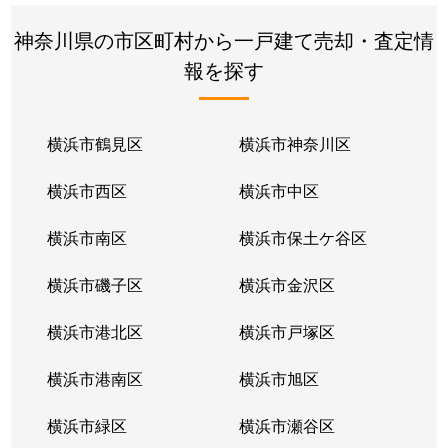
平沼
49,000万円
平沼橋
徒歩4分
神奈川県の市区町村から一戸建て売却・査定情
報を探す
平沼
57,000万円
横浜
徒歩10分
平沼
25,000万円
横浜
徒歩9分
横浜市鶴見区
横浜市神奈川区
藤棚町
11,000万円
西横浜
徒歩13分
横浜市西区
横浜市中区
南軽井沢
6,400万円
横浜
徒歩14分
横浜市南区
横浜市保土ケ谷区
南浅間町
600万円
西横浜
徒歩4分
横浜市磯子区
横浜市金沢区
宮ケ谷
3,100万円
横浜
徒歩13分
横浜市港北区
横浜市戸塚区
元久保町
10,000万円
保土ケ谷
徒歩7分
横浜市港南区
横浜市旭区
横浜市緑区
横浜市瀬谷区