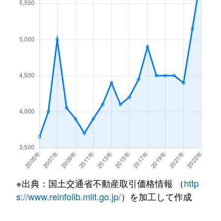
東久保町
4,300万円
西横浜
徒歩11分
東久保町
5,200万円
西横浜
徒歩13分
東久保町
4,200万円
西横浜
徒歩10分
東久保町
7,600万円
西横浜
徒歩13分
東久保町
6,000万円
保土ケ谷
徒歩9分
東久保町
10,000万円
保土ケ谷
徒歩13分
東久保町
3,900万円
保土ケ谷
徒歩11分
※出典：国土交通省不動産取引価格情報 （
http
東久保町
500万円
保土ケ谷
徒歩13分
s://www.reinfolib.mlit.go.jp/
）を加工して作成
平沼
19,000万円
高島町
徒歩5分