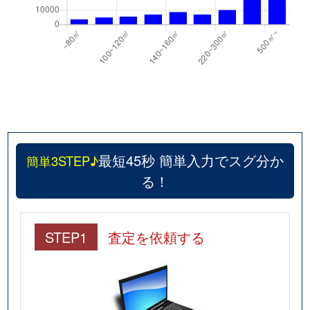
最短45秒 簡単入力でスグ分か
簡単3STEP♪
る！
STEP1
査定を依頼する