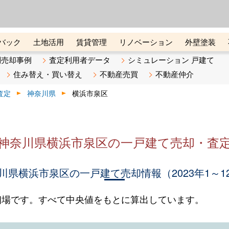
ーズ株式会社（東証グロース上
初めての方へ
ビスです 証券コード：4445
バック
土地活用
賃貸管理
リノベーション
外壁塗装
ライン講座
リビンマガジンBiz
不動産売却ご相談デスク
別売却事例
査定利用者データ
シミュレーション 戸建て
住み替え・買い替え
不動産売買
不動産仲介
査定
神奈川県
横浜市泉区
神奈川県横浜市泉区の一戸建て売却・査
川県横浜市泉区の一戸建て売却情報（2023年1～1
相場です。すべて中央値をもとに算出しています。