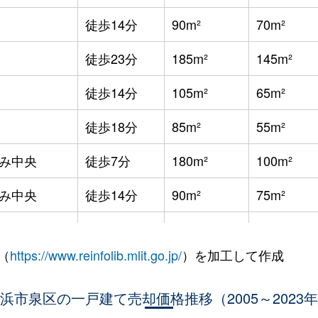
徒歩14分
90m²
70m²
徒歩23分
185m²
145m²
徒歩14分
105m²
65m²
徒歩18分
85m²
55m²
み中央
徒歩7分
180m²
100m²
み中央
徒歩14分
90m²
75m²
徒歩15分
100m²
80m²
（
https://www.reinfolib.mlit.go.jp/
）を加工して作成
徒歩9分
115m²
65m²
浜市泉区の一戸建て売却価格推移（2005～2023
徒歩14分
110m²
50m²