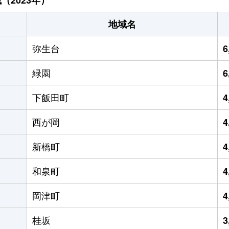
地域名
弥生台
6
緑園
6
下飯田町
4
西が岡
4
新橋町
4
和泉町
4
岡津町
4
桂坂
3