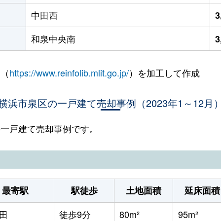
中田西
3
和泉中央南
3
 （
https://www.reinfolib.mlit.go.jp/
）を加工して作成
横浜市泉区の一戸建て売却事例（2023年1～12月
区の一戸建て売却事例です。
最寄駅
駅徒歩
土地面積
延床面積
田
徒歩9分
80m²
95m²