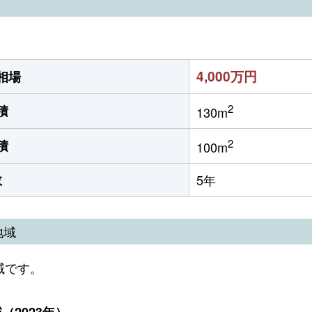
4,000万円
相場
2
積
130m
2
積
100m
数
5年
地域
域です。
2023年）