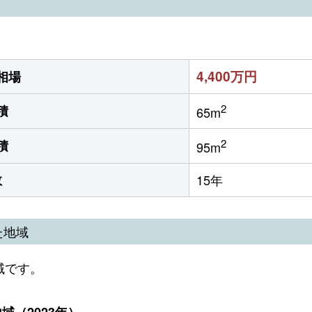
4,400万円
相場
2
積
65m
2
積
95m
数
15年
た地域
域です。
（2023年）