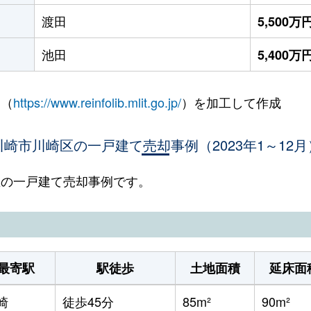
渡田
5,500万
池田
5,400万
 （
https://www.reinfolib.mlit.go.jp/
）を加工して作成
川崎市川崎区の一戸建て売却事例（2023年1～12月
崎区の一戸建て売却事例です。
最寄駅
駅徒歩
土地面積
延床面
崎
徒歩45分
85m²
90m²