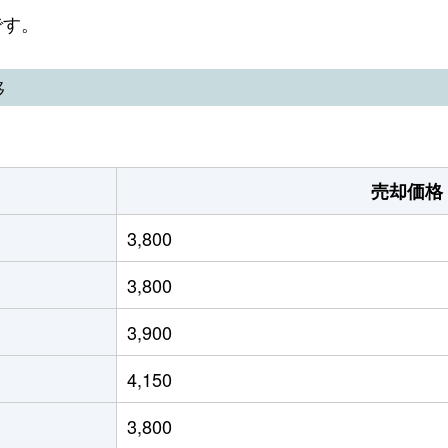
見市場
徒歩6分
240m²
-
です。
丁畷
徒歩6分
60m²
95m²
移
丁畷
徒歩6分
80m²
75m²
丁畷
徒歩6分
50m²
85m²
売却価格
丁畷
徒歩2分
55m²
105m²
3,800
崎
徒歩45分
40m²
30m²
3,800
崎
徒歩45分
60m²
80m²
3,900
師橋
徒歩4分
50m²
50m²
4,150
師橋
徒歩4分
95m²
60m²
3,800