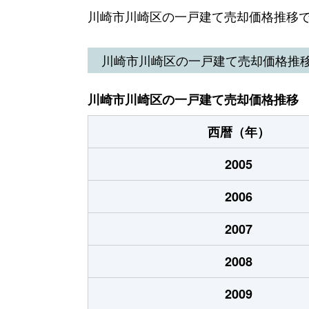
池田
22,000万円
鶴
川崎市川崎区の一戸建て売却価格推移
池田
5,200万円
八
川崎市川崎区の一戸建て売却価格推
池田
7,600万円
八
川崎市川崎区の一戸建て売却価格推移
池田
3,500万円
八
西暦（年）
池田
5,400万円
八
2005
伊勢町
700万円
川
2006
伊勢町
3,200万円
川
2007
江川
1,800万円
大
2008
江川
3,400万円
大
2009