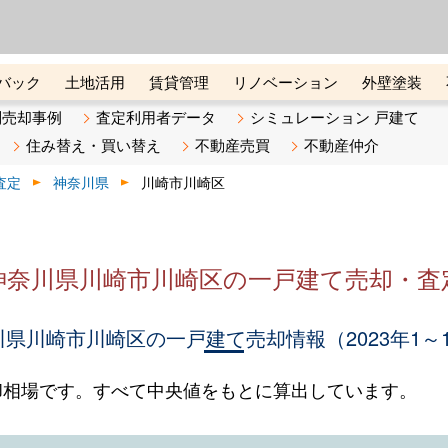
ーズ株式会社（東証グロース上
初めての方へ
ビスです 証券コード：4445
バック
土地活用
賃貸管理
リノベーション
外壁塗装
ライン講座
リビンマガジンBiz
不動産売却ご相談デスク
別売却事例
査定利用者データ
シミュレーション 戸建て
住み替え・買い替え
不動産売買
不動産仲介
査定
神奈川県
川崎市川崎区
神奈川県川崎市川崎区の一戸建て売却・査
県川崎市川崎区の一戸建て売却情報（2023年1～
却相場です。すべて中央値をもとに算出しています。