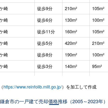
ケ崎
徒歩9分
210m²
105m²
ケ崎
徒歩6分
130m²
100m²
ケ崎
徒歩11分
160m²
105m²
ケ崎
徒歩5分
420m²
210m²
ケ崎
徒歩8分
190m²
100m²
ケ崎
徒歩3分
140m²
95m²
ケ崎
徒歩10分
125m²
75m²
（
https://www.reinfolib.mlit.go.jp/
）を加工して作成
徒歩28分
80m²
90m²
鎌倉市の一戸建て売却価格推移（2005～2023年）
徒歩28分
75m²
95m²