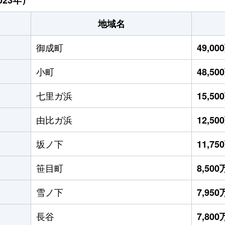
地域名
御成町
49,0
小町
48,5
七里ガ浜
15,5
由比ガ浜
12,5
坂ノ下
11,7
笹目町
8,50
雪ノ下
7,95
長谷
7,80