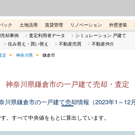
ーズ株式会社（東証グロース上
初めての方へ
ビスです 証券コード：4445
バック
土地活用
賃貸管理
リノベーション
外壁塗装
ライン講座
リビンマガジンBiz
不動産売却ご相談デスク
別売却事例
査定利用者データ
シミュレーション 戸建て
住み替え・買い替え
不動産売買
不動産仲介
査定
神奈川県
鎌倉市
神奈川県鎌倉市の一戸建て売却・査定
奈川県鎌倉市の一戸建て売却情報（2023年1～12
です。すべて中央値をもとに算出しています。