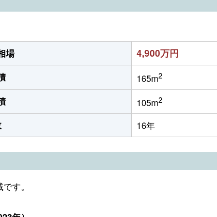
4,900万円
相場
2
積
165m
2
積
105m
数
16年
域です。
23年）