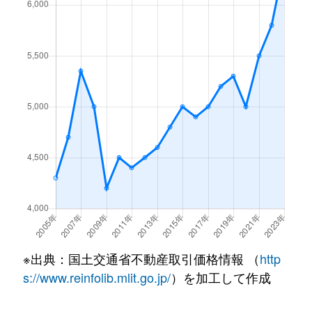
上平間
3,600万円
平間
徒
上丸子山王町
7,300万円
武蔵小杉
徒歩
上丸子山王町
15,000万円
武蔵小杉
徒
上丸子天神町
5,700万円
新丸子
徒
上丸子天神町
6,900万円
新丸子
徒
上丸子八幡町
7,300万円
新丸子
徒
苅宿
2,000万円
平間
徒歩
※出典：国土交通省不動産取引価格情報 （
http
苅宿
4,200万円
平間
徒歩
s://www.reinfolib.mlit.go.jp/
）を加工して作成
苅宿
4,300万円
平間
徒歩