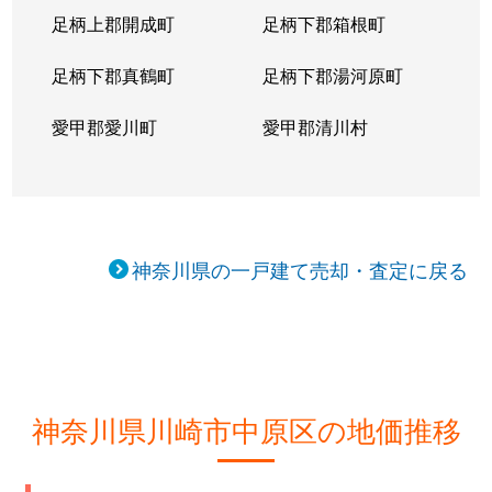
足柄上郡開成町
足柄下郡箱根町
下沼部
29,000万円
向河原
徒
足柄下郡真鶴町
足柄下郡湯河原町
下沼部
6,500万円
向河原
徒
愛甲郡愛川町
愛甲郡清川村
下沼部
6,300万円
向河原
徒
下沼部
5,600万円
向河原
徒
下沼部
13,000万円
向河原
徒
神奈川県の一戸建て売却・査定に戻る
新城
14,000万円
武蔵新城
徒
新城
10,000万円
武蔵新城
徒
新城
23,000万円
武蔵新城
徒
神奈川県川崎市中原区の地価推移
新丸子東
11,000万円
武蔵小杉
徒