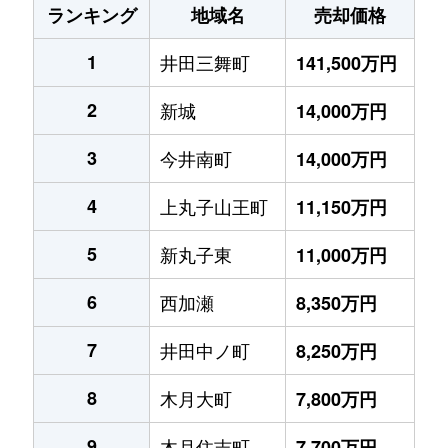
ランキング
地域名
売却価格
1
井田三舞町
141,500万円
2
新城
14,000万円
3
今井南町
14,000万円
4
上丸子山王町
11,150万円
5
新丸子東
11,000万円
6
西加瀬
8,350万円
7
井田中ノ町
8,250万円
8
木月大町
7,800万円
9
木月住吉町
7,700万円