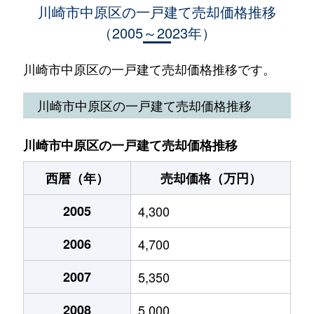
川崎市中原区の一戸建て売却価格推移
（2005～2023年）
井田中ノ町
8,200万円
元住吉
徒歩
市ノ坪
6,000万円
平間
徒
川崎市中原区の一戸建て売却価格推移です。
市ノ坪
6,200万円
平間
徒
川崎市中原区の一戸建て売却価格推移
市ノ坪
5,300万円
武蔵小杉
徒
川崎市中原区の一戸建て売却価格推移
今井南町
14,000万円
武蔵小杉
徒
西暦（年）
売却価格（万円）
上小田中
6,200万円
武蔵新城
徒
2005
4,300
上小田中
5,700万円
武蔵新城
徒
2006
4,700
上小田中
5,400万円
武蔵新城
徒
2007
5,350
上小田中
8,400万円
武蔵新城
徒
2008
5,000