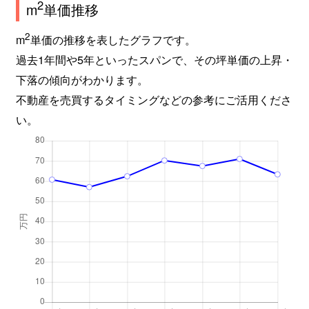
2
m
単価推移
田尻町
3,800万円
平間
徒
2
m
単価の推移を表したグラフです。
中丸子
7,000万円
平間
徒歩
過去1年間や5年といったスパンで、その坪単価の上昇・
中丸子
5,800万円
向河原
徒
下落の傾向がわかります。
不動産を売買するタイミングなどの参考にご活用くださ
中丸子
9,500万円
向河原
徒
い。
中丸子
6,700万円
向河原
徒
中丸子
7,400万円
向河原
徒
中丸子
6,700万円
向河原
徒
西加瀬
8,400万円
元住吉
徒
西加瀬
8,300万円
元住吉
徒歩
丸子通
6,100万円
新丸子
徒