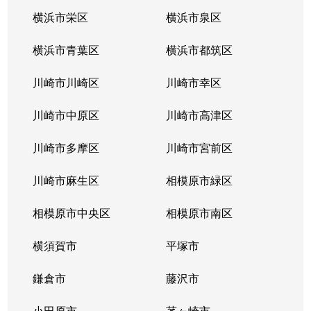
木月
5,900万円
元住吉
徒歩
横浜市栄区
横浜市泉区
木月大町
7,800万円
元住吉
徒
横浜市青葉区
横浜市都筑区
木月大町
78,000万円
元住吉
徒歩
川崎市川崎区
川崎市幸区
木月大町
7,500万円
元住吉
徒
川崎市中原区
川崎市高津区
木月住吉町
7,700万円
元住吉
徒
川崎市多摩区
川崎市宮前区
小杉陣屋町
8,600万円
新丸子
徒
川崎市麻生区
相模原市緑区
小杉陣屋町
5,200万円
新丸子
徒歩
相模原市中央区
相模原市南区
小杉陣屋町
1,200万円
新丸子
徒歩
横須賀市
平塚市
小杉陣屋町
2,400万円
新丸子
徒歩
鎌倉市
藤沢市
小杉陣屋町
7,900万円
新丸子
徒
小田原市
茅ヶ崎市