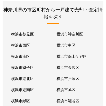
苅宿
9,400万円
平間
徒歩
神奈川県の市区町村から一戸建て売却・査定情
報を探す
苅宿
1,500万円
元住吉
徒歩
苅宿
7,200万円
元住吉
徒歩
横浜市鶴見区
横浜市神奈川区
苅宿
6,200万円
元住吉
徒歩
横浜市西区
横浜市中区
木月
8,200万円
元住吉
徒
横浜市南区
横浜市保土ケ谷区
木月
9,300万円
元住吉
徒
横浜市磯子区
横浜市金沢区
木月
6,300万円
元住吉
徒歩
横浜市港北区
横浜市戸塚区
木月
7,500万円
元住吉
徒歩
横浜市港南区
横浜市旭区
木月
6,200万円
元住吉
徒歩
横浜市緑区
横浜市瀬谷区