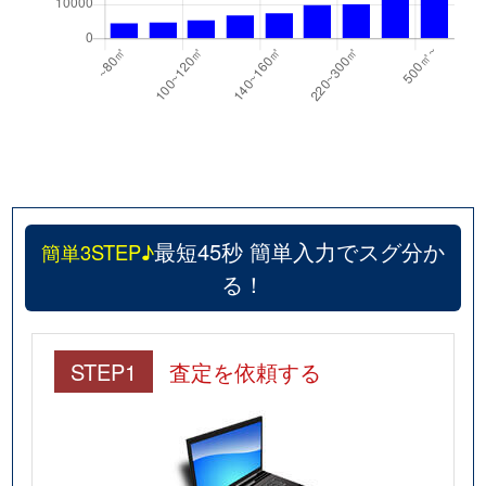
最短45秒 簡単入力でスグ分か
簡単3STEP♪
る！
STEP1
査定を依頼する