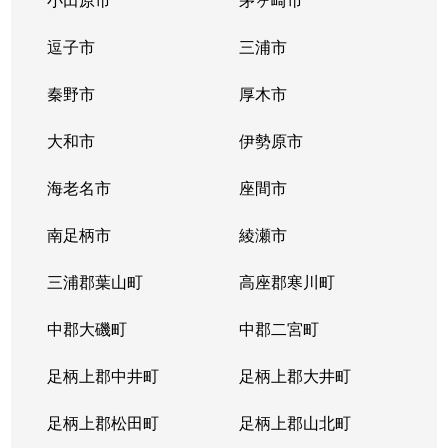
下小田中
9,100万円
武蔵中原
徒
逗子市
三浦市
下小田中
秦野市
6,300万円
厚木市
武蔵中原
徒歩
大和市
伊勢原市
下小田中
110,000万円
武蔵中原
徒
海老名市
座間市
下小田中
2,500万円
武蔵中原
徒
南足柄市
綾瀬市
下小田中
12,000万円
武蔵中原
徒歩
三浦郡葉山町
高座郡寒川町
下小田中
4,600万円
武蔵中原
徒歩
中郡大磯町
中郡二宮町
下小田中
4,700万円
武蔵中原
徒歩
足柄上郡中井町
足柄上郡大井町
下小田中
8,000万円
元住吉
徒歩
足柄上郡松田町
足柄上郡山北町
下沼部
6,200万円
向河原
徒