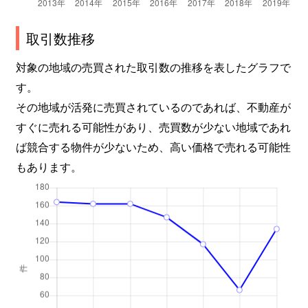
宮内
2,600万円
武蔵新城
徒歩
取引数推移
宮内
5,700万円
武蔵中原
徒歩
対象の地域の売買された取引数の推移を表したグラフで
す。
宮内
6,500万円
武蔵中原
徒歩
その地域が活発に売買されているのであれば、不動産が
すぐに売れる可能性があり、売買数が少ない地域であれ
宮内
6,500万円
武蔵中原
徒歩
ば競合する物件が少ないため、高い価格で売れる可能性
宮内
5,800万円
武蔵中原
徒歩
もあります。
宮内
5,200万円
武蔵中原
徒歩
宮内
4,700万円
武蔵中原
徒歩