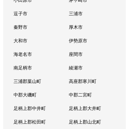
本牧元町
63,000万円
石川町
徒歩
逗子市
三浦市
本牧元町
秦野市
5,000万円
厚木市
山手
徒歩
大和市
伊勢原市
妙香寺台
5,000万円
山手
徒歩
海老名市
座間市
麦田町
3,000万円
石川町
徒歩
南足柄市
綾瀬市
元町
9,000万円
石川町
徒歩
三浦郡葉山町
高座郡寒川町
矢口台
4,900万円
山手
-
中郡大磯町
中郡二宮町
山下町
12,000万円
日本大通り
徒歩
足柄上郡中井町
足柄上郡大井町
山下町
270,000万円
日本大通り
徒歩
足柄上郡松田町
足柄上郡山北町
山下町
23,000万円
元町・中華街
徒歩