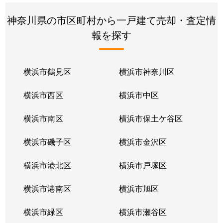
不老町
160,000万円
関内
徒歩
神奈川県の市区町村から一戸建て売却・査定情
報を探す
本郷町
3,400万円
山手
徒歩
本郷町
5,000万円
山手
徒歩
横浜市鶴見区
横浜市神奈川区
本郷町
4,800万円
山手
徒歩
横浜市西区
横浜市中区
本郷町
16,000万円
山手
徒歩
横浜市南区
横浜市保土ケ谷区
本郷町
650万円
山手
徒歩
横浜市磯子区
横浜市金沢区
本郷町
6,000万円
山手
徒歩
横浜市港北区
横浜市戸塚区
本牧荒井
6,500万円
根岸(神奈川)
徒歩
横浜市港南区
横浜市旭区
本牧荒井
20,000万円
山手
徒歩
横浜市緑区
横浜市瀬谷区