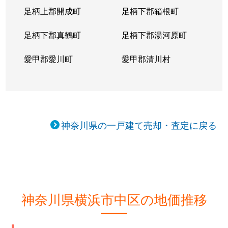
足柄上郡開成町
足柄下郡箱根町
山下町
12,000万円
元町・中華街
徒歩
足柄下郡真鶴町
足柄下郡湯河原町
山手町
15,000万円
石川町
徒歩
愛甲郡愛川町
愛甲郡清川村
山手町
23,000万円
石川町
徒歩
大和町
4,400万円
山手
徒歩
山元町
200万円
石川町
徒歩
神奈川県の一戸建て売却・査定に戻る
山元町
2,200万円
石川町
徒歩
山元町
5,100万円
関内
徒歩
若葉町
26,000万円
黄金町
徒歩
神奈川県横浜市中区の地価推移
若葉町
32,000万円
黄金町
徒歩