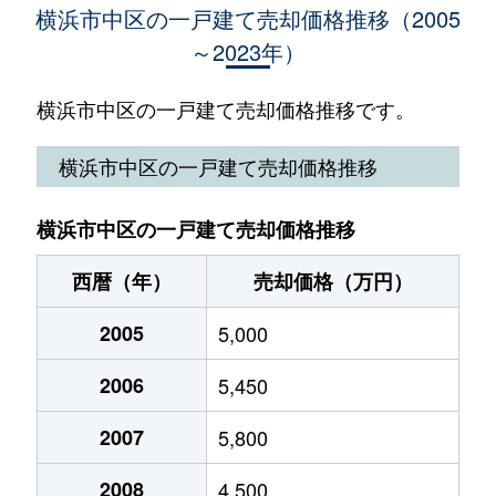
横浜市中区の一戸建て売却価格推移（2005
～2023年）
太田町
220,000万円
関内
徒歩
太田町
48,000万円
日本大通り
徒歩
横浜市中区の一戸建て売却価格推移です。
大平町
3,800万円
山手
徒歩
横浜市中区の一戸建て売却価格推移
柏葉
1,300万円
山手
徒歩
横浜市中区の一戸建て売却価格推移
北方町
6,400万円
石川町
徒歩
西暦（年）
売却価格（万円）
寿町
20,000万円
石川町
徒歩
2005
5,000
寿町
14,000万円
関内
徒歩
2006
5,450
小港町
5,200万円
元町・中華街
徒歩
2007
5,800
鷺山
10,000万円
山手
徒歩
2008
4,500