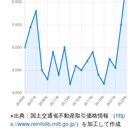
野毛町
18,000万円
桜木町
徒歩
野毛町
20,000万円
桜木町
徒歩
野毛町
22,000万円
桜木町
徒歩
初音町
6,000万円
黄金町
徒歩
英町
5,200万円
黄金町
徒歩
万代町
11,000万円
関内
徒歩
日ノ出町
21,000万円
日ノ出町
徒歩
※出典：国土交通省不動産取引価格情報 （
http
日ノ出町
6,500万円
日ノ出町
徒歩
s://www.reinfolib.mlit.go.jp/
）を加工して作成
福富町
49,000万円
関内
徒歩