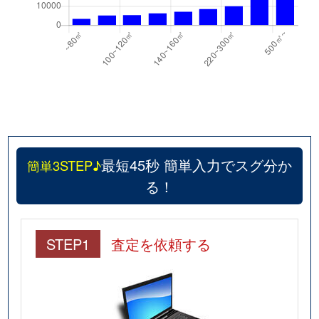
最短45秒 簡単入力でスグ分か
簡単3STEP♪
る！
STEP1
査定を依頼する