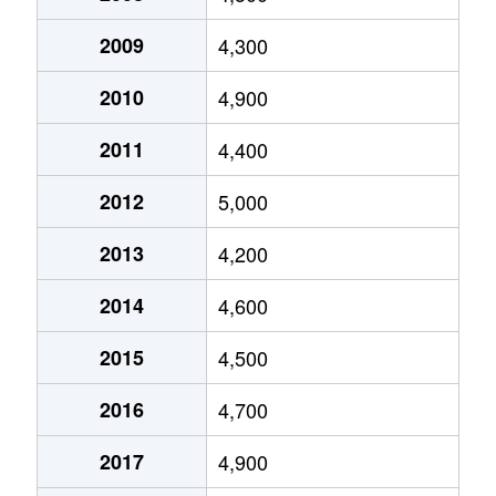
新山下
5,300万円
元町・中華街
徒歩
2009
4,300
末吉町
1,600万円
黄金町
徒歩
2010
4,900
住吉町
47,000万円
関内
徒歩
2011
4,400
住吉町
29,000万円
関内
徒歩
2012
5,000
滝之上
7,900万円
山手
徒歩
2013
4,200
竹之丸
6,500万円
山手
徒歩
2014
4,600
竹之丸
4,500万円
山手
徒歩
2015
4,500
竹之丸
7,200万円
山手
徒歩
2016
4,700
長者町
10,000万円
日ノ出町
徒歩
2017
4,900