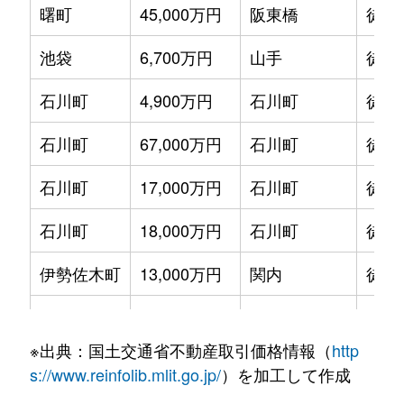
曙町
45,000万円
阪東橋
徒歩
池袋
6,700万円
山手
徒歩
石川町
4,900万円
石川町
徒歩
石川町
67,000万円
石川町
徒歩
石川町
17,000万円
石川町
徒歩
石川町
18,000万円
石川町
徒歩
伊勢佐木町
13,000万円
関内
徒歩
上野町
5,000万円
山手
徒歩
※出典：国土交通省不動産取引価格情報（
http
打越
2,300万円
石川町
徒歩
s://www.reinfolib.mlit.go.jp/
）を加工して作成
太田町
59,000万円
関内
徒歩