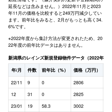
延長などは含みません。）2022年11月と2023
年11月の価格を比較すると249万円減少してい
ます。前年比をみると、2月がもっとも高く34.
6%です。
※2022年度から集計方法が変更されたため、20
22年度の前年比データはありません。
新潟県のレインズ新規登録物件データ（2022年11月～
年/月
件数
前年比（%）
価格（万円）
前
22/11
9
0
2806
0
12
31
0
2825
0
23/01
19
58.3
3002
22