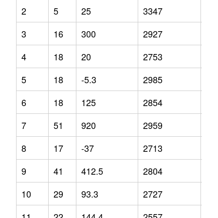
2
5
25
3347
34
3
16
300
2927
4.2
4
18
20
2753
6.3
5
18
-5.3
2985
9.9
6
18
125
2854
14
7
51
920
2959
-2.
8
17
-37
2713
-0.
9
41
412.5
2804
7
10
29
93.3
2727
-3.
11
22
144.4
2557
-8.