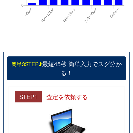
最短45秒 簡単入力でスグ分か
簡単3STEP♪
る！
STEP1
査定を依頼する