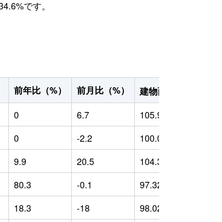
4.6%です。
2
前年比（%）
前月比（%）
）
建物面積（m
）
0
6.7
105.99
0
0
-2.2
100.01
0
9.9
20.5
104.33
-
80.3
-0.1
97.32
7
18.3
-18
98.02
-