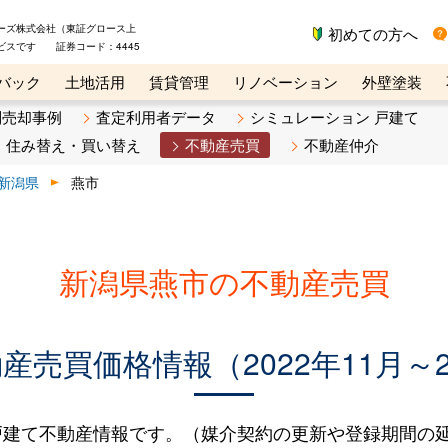
ーズ株式会社（東証グロース上
初めての方へ
ビスです 証券コード：4445
バック
土地活用
賃貸管理
リノベーション
外壁塗装
ライン講座
リビンマガジンBiz
不動産売却ご相談デスク
別売却事例
査定利用者データ
シミュレーション 戸建て
住み替え・買い替え
不動産売買
不動産仲介
新潟県
燕市
新潟県燕市の不動産売買
売買価格情報（2022年11月～2
建て不動産情報です。（媒介契約の更新や登録期間の延長