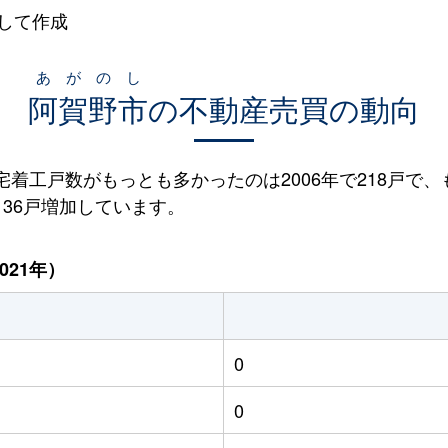
して作成
あがのし
阿賀野市
の不動産売買の動向
住宅着工戸数がもっとも多かったのは2006年で218戸で、
と136戸増加しています。
021年）
0
0