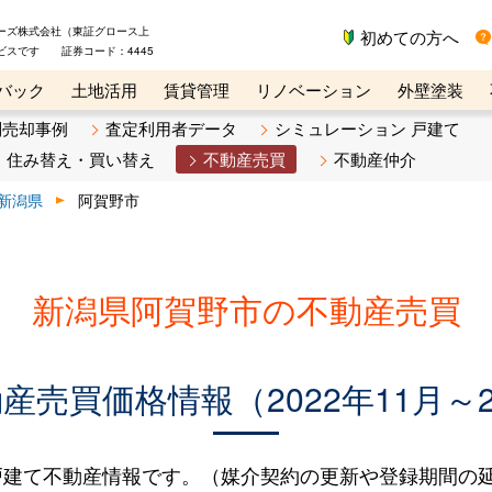
ーズ株式会社（東証グロース上
初めての方へ
ビスです 証券コード：4445
バック
土地活用
賃貸管理
リノベーション
外壁塗装
ライン講座
リビンマガジンBiz
不動産売却ご相談デスク
別売却事例
査定利用者データ
シミュレーション 戸建て
住み替え・買い替え
不動産売買
不動産仲介
新潟県
阿賀野市
新潟県阿賀野市の不動産売買
売買価格情報（2022年11月～2
建て不動産情報です。（媒介契約の更新や登録期間の延長