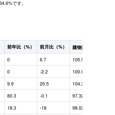
4.6%です。
2
前年比（%）
前月比（%）
）
建物面積（m
）
0
6.7
105.99
0
0
-2.2
100.01
0
9.9
20.5
104.33
-
80.3
-0.1
97.32
7
18.3
-18
98.02
-