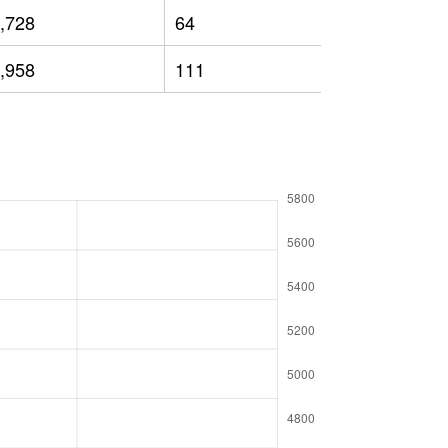
,728
64
3,583
,958
111
3,455