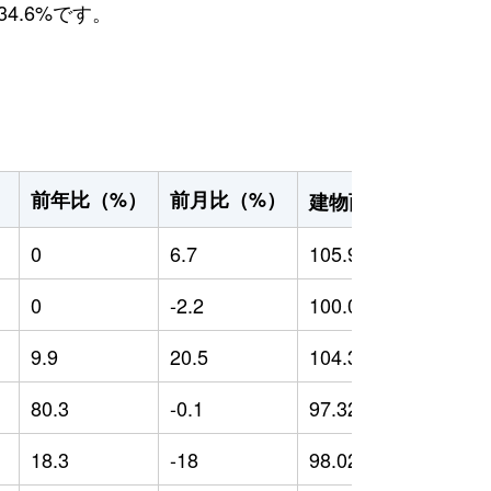
4.6%です。
2
前年比（%）
前月比（%）
）
建物面積（m
）
0
6.7
105.99
0
0
-2.2
100.01
0
9.9
20.5
104.33
-
80.3
-0.1
97.32
7
18.3
-18
98.02
-