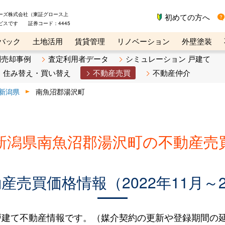
ーズ株式会社（東証グロース上
初めての方へ
ビスです 証券コード：4445
バック
土地活用
賃貸管理
リノベーション
外壁塗装
ライン講座
リビンマガジンBiz
不動産売却ご相談デスク
別売却事例
査定利用者データ
シミュレーション 戸建て
住み替え・買い替え
不動産売買
不動産仲介
新潟県
南魚沼郡湯沢町
新潟県南魚沼郡湯沢町の不動産売
売買価格情報（2022年11月～2
建て不動産情報です。（媒介契約の更新や登録期間の延長