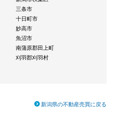
三条市
十日町市
妙高市
魚沼市
南蒲原郡田上町
刈羽郡刈羽村
新潟県の不動産売買に戻る