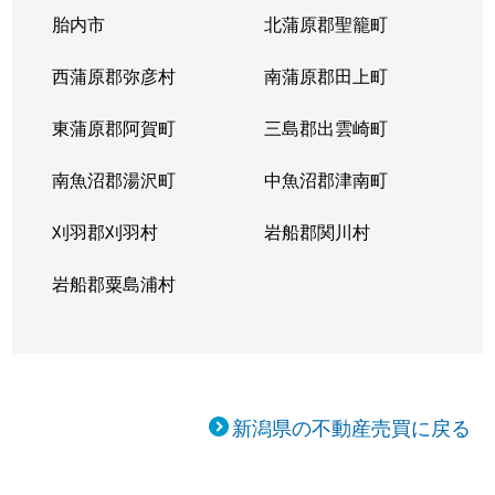
胎内市
北蒲原郡聖籠町
西蒲原郡弥彦村
南蒲原郡田上町
東蒲原郡阿賀町
三島郡出雲崎町
南魚沼郡湯沢町
中魚沼郡津南町
刈羽郡刈羽村
岩船郡関川村
岩船郡粟島浦村
新潟県の不動産売買に戻る