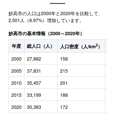
妙高市の人口は2000年と2020年を比較して、
2,501人（8.97%）増加しています。
妙高市の基本情報（2000～2020年）
2
年度
総人口（人）
1
人口密度（人/km
）
2000
27,882
158
4,4
2005
37,831
215
5,2
2010
35,457
201
4,3
2015
33,199
188
3,7
2020
30,383
172
3,1