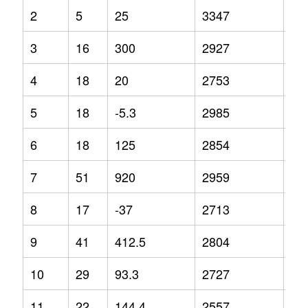
2
5
25
3347
34
3
16
300
2927
4.2
4
18
20
2753
6.3
5
18
-5.3
2985
9.9
6
18
125
2854
14
7
51
920
2959
-2.
8
17
-37
2713
-0.
9
41
412.5
2804
7
10
29
93.3
2727
-3.
11
22
144.4
2557
-8.