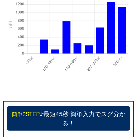
最短45秒 簡単入力でスグ分か
簡単3STEP♪
る！