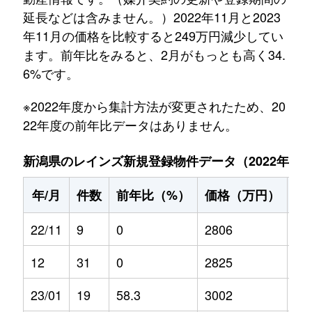
延長などは含みません。）2022年11月と2023
年11月の価格を比較すると249万円減少してい
ます。前年比をみると、2月がもっとも高く34.
6%です。
※2022年度から集計方法が変更されたため、20
22年度の前年比データはありません。
新潟県のレインズ新規登録物件データ（2022年11月～
年/月
件数
前年比（%）
価格（万円）
前
22/11
9
0
2806
0
12
31
0
2825
0
23/01
19
58.3
3002
22