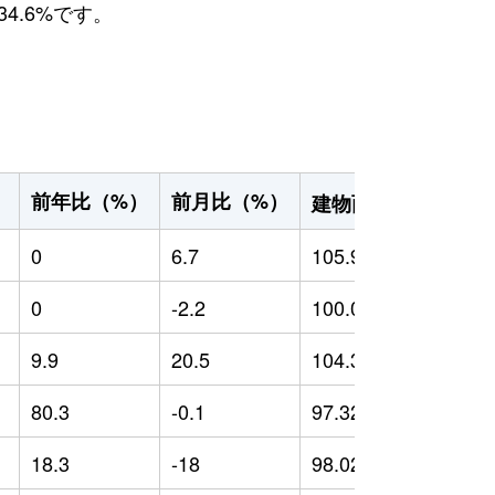
4.6%です。
2
前年比（%）
前月比（%）
）
建物面積（m
）
0
6.7
105.99
0
0
-2.2
100.01
0
9.9
20.5
104.33
-
80.3
-0.1
97.32
7
18.3
-18
98.02
-