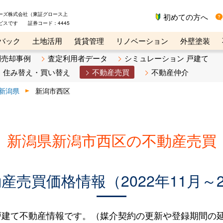
ーズ株式会社（東証グロース上
初めての方へ
ビスです 証券コード：4445
バック
土地活用
賃貸管理
リノベーション
外壁塗装
ライン講座
リビンマガジンBiz
不動産売却ご相談デスク
別売却事例
査定利用者データ
シミュレーション 戸建て
住み替え・買い替え
不動産売買
不動産仲介
新潟県
新潟市西区
新潟県新潟市西区の不動産売買
売買価格情報（2022年11月～2
建て不動産情報です。（媒介契約の更新や登録期間の延長