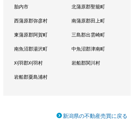
胎内市
北蒲原郡聖籠町
西蒲原郡弥彦村
南蒲原郡田上町
東蒲原郡阿賀町
三島郡出雲崎町
南魚沼郡湯沢町
中魚沼郡津南町
刈羽郡刈羽村
岩船郡関川村
岩船郡粟島浦村
新潟県の不動産売買に戻る