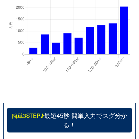
最短45秒 簡単入力でスグ分か
簡単3STEP♪
る！