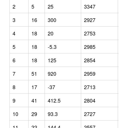
2
5
25
3347
34
3
16
300
2927
4.2
4
18
20
2753
6.3
5
18
-5.3
2985
9.9
6
18
125
2854
14
7
51
920
2959
-2.
8
17
-37
2713
-0.
9
41
412.5
2804
7
10
29
93.3
2727
-3.
11
22
144.4
2557
-8.