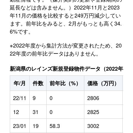
延長などは含みません。）2022年11月と2023
年11月の価格を比較すると249万円減少してい
ます。前年比をみると、2月がもっとも高く34.
6%です。
※2022年度から集計方法が変更されたため、20
22年度の前年比データはありません。
新潟県のレインズ新規登録物件データ（2022年11月～
年/月
件数
前年比（%）
価格（万円）
前
22/11
9
0
2806
0
12
31
0
2825
0
23/01
19
58.3
3002
22