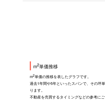
2
m
単価推移
2
m
単価の推移を表したグラフです。
過去1年間や5年といったスパンで、その坪
ります。
不動産を売買するタイミングなどの参考にご