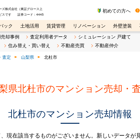
ーズ株式会社（東証グロース上
初めての方へ
ビスです 証券コード：4445
バック
土地活用
賃貸管理
リノベーション
外壁塗装
ライン講座
リビンマガジンBiz
不動産売却ご相談デスク
別売却事例
査定利用者データ
シミュレーション 戸建て
住み替え・買い替え
不動産売買
不動産仲介
・査定
山梨県
北杜市
梨県北杜市のマンション売却・
北杜市のマンション売却情報
て、現在該当するものがございません。新しいデータが