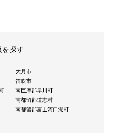
報を探す
大月市
笛吹市
町
南巨摩郡早川町
南都留郡道志村
南都留郡富士河口湖町