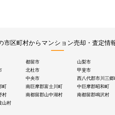
の市区町村からマンション売却・査定情
都留市
山梨市
市
北杜市
甲斐市
中央市
西八代郡市川三郷
部町
南巨摩郡富士川町
中巨摩郡昭和町
野村
南都留郡山中湖村
南都留郡鳴沢村
波山村