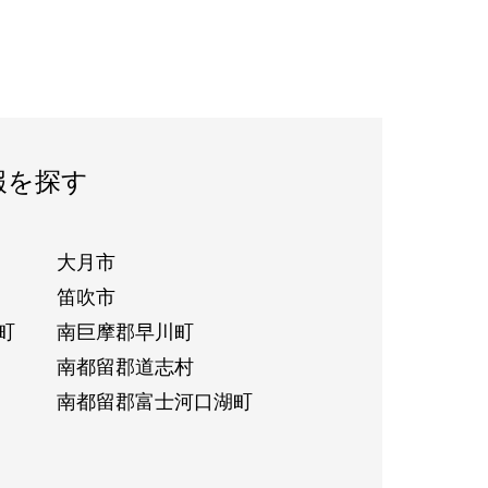
報を探す
大月市
笛吹市
町
南巨摩郡早川町
南都留郡道志村
南都留郡富士河口湖町