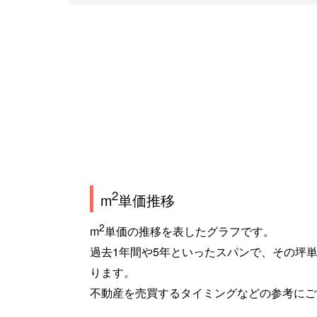
2
m
単価推移
2
m
単価の推移を表したグラフです。
過去1年間や5年といったスパンで、その坪
ります。
不動産を売買するタイミングなどの参考にご