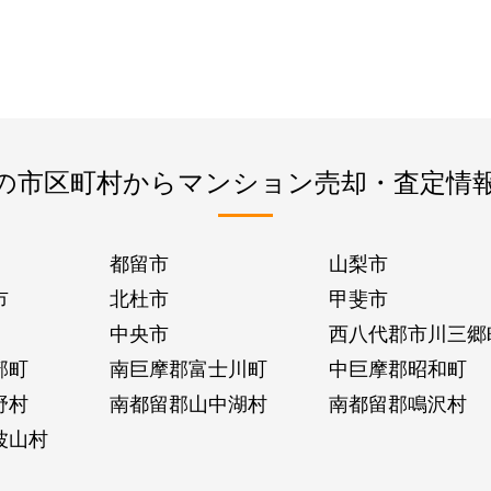
の市区町村からマンション売却・査定情
都留市
山梨市
市
北杜市
甲斐市
中央市
西八代郡市川三郷
部町
南巨摩郡富士川町
中巨摩郡昭和町
野村
南都留郡山中湖村
南都留郡鳴沢村
波山村