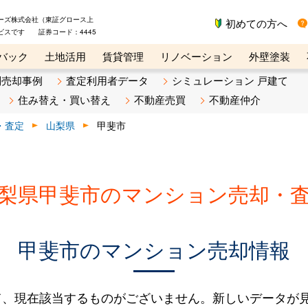
ーズ株式会社（東証グロース上
初めての方へ
ビスです 証券コード：4445
バック
土地活用
賃貸管理
リノベーション
外壁塗装
ライン講座
リビンマガジンBiz
不動産売却ご相談デスク
別売却事例
査定利用者データ
シミュレーション 戸建て
住み替え・買い替え
不動産売買
不動産仲介
・査定
山梨県
甲斐市
梨県甲斐市のマンション売却・
甲斐市のマンション売却情報
て、現在該当するものがございません。新しいデータが