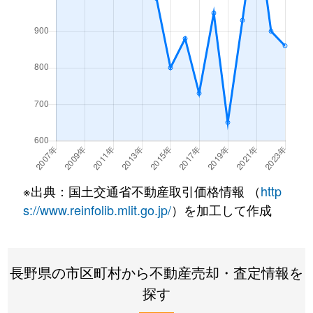
山寺
1,500万円
伊那北
徒歩14
山寺
390万円
伊那北
徒歩14
山寺
490万円
伊那北
徒歩10
山寺
2,600万円
伊那北
徒歩14
山寺
600万円
伊那北
徒歩14
※出典：国土交通省不動産取引価格情報 （
http
山寺
660万円
伊那北
徒歩13
s://www.reinfolib.mlit.go.jp/
）を加工して作成
山寺
1,000万円
伊那北
徒歩16
山寺
300万円
伊那北
徒歩15
長野県の市区町村から不動産売却・査定情報を
探す
山寺
340万円
伊那北
徒歩11