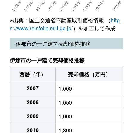
山寺
4,800万円
伊那北
徒歩11
東春近
200万円
下島(ＪＲ)
徒歩45
※出典：国土交通省不動産取引価格情報 （
http
東春近
420万円
下島(ＪＲ)
徒歩45
s://www.reinfolib.mlit.go.jp/
）を加工して作成
東春近
1,100万円
下島(ＪＲ)
徒歩45
伊那市の一戸建て売却価格推移
東春近
280万円
下島(ＪＲ)
徒歩45
伊那市の一戸建て売却価格推移
東春近
220万円
下島(ＪＲ)
徒歩45
西暦（年）
売却価格（万円）
東春近
330万円
下島(ＪＲ)
徒歩45
2007
1,000
東春近
200万円
下島(ＪＲ)
徒歩45
2008
1,050
東春近
300万円
下島(ＪＲ)
徒歩45
2009
1,000
東春近
380万円
下島(ＪＲ)
徒歩45
2010
1,300