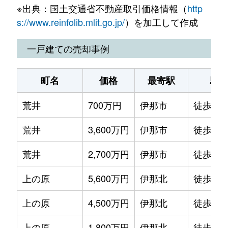
※出典：国土交通省不動産取引価格情報（
http
上の原
1,900万円
伊那北
徒歩45
s://www.reinfolib.mlit.go.jp/
）を加工して作成
上の原
650万円
伊那北
徒歩25
一戸建ての売却事例
狐島
5,600万円
伊那市
徒歩14
町名
価格
最寄駅
駅
狐島
660万円
伊那市
徒歩18
荒井
700万円
伊那市
徒歩5分
狐島
1,400万円
伊那市
徒歩15
荒井
3,600万円
伊那市
徒歩21
境
840万円
伊那市
徒歩18
荒井
2,700万円
伊那市
徒歩21
境
1,900万円
伊那市
徒歩24
上の原
5,600万円
伊那北
徒歩29
境
3,300万円
伊那市
徒歩20
上の原
4,500万円
伊那北
徒歩45
仙美
560万円
田畑
徒歩45
上の原
1,800万円
伊那北
徒歩45