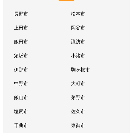
山寺
190万円
伊那北
徒歩11
長野市
松本市
山寺
200万円
伊那北
徒歩18
上田市
岡谷市
山寺
700万円
伊那北
徒歩18
飯田市
諏訪市
須坂市
小諸市
伊那市
駒ヶ根市
中野市
大町市
飯山市
茅野市
塩尻市
佐久市
千曲市
東御市