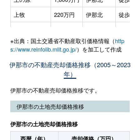
高遠町西高遠
240万円
伊那市
徒歩2時
上牧
220万円
伊那北
徒歩25
中央
370万円
伊那北
徒歩14
境
4,000万円
伊那市
徒歩24
中央
930万円
伊那市
徒歩11
※出典：国土交通省不動産取引価格情報（
http
坂下
1,500万円
伊那北
徒歩4分
手良中坪
220万円
田畑
徒歩45
s://www.reinfolib.mlit.go.jp/
）を加工して作成
坂下
100万円
伊那市
徒歩9分
手良野口
330万円
北殿
徒歩45
伊那市の不動産売却価格推移（2005～2023
年）
高遠町長藤
200万円
伊那市
徒歩2時
手良野口
10万円
北殿
徒歩45
高遠町西高遠
120万円
伊那市
徒歩1時
伊那市の不動産売却価格推移です。
西春近
330万円
下島(ＪＲ)
徒歩19
中央
840万円
伊那北
徒歩14
伊那市の土地売却価格推移
西町
580万円
伊那市
徒歩23
中央
3,000万円
伊那北
徒歩19
西町
350万円
伊那市
徒歩4分
伊那市の土地売却価格推移
中央
300万円
伊那北
徒歩18
西町
500万円
伊那市
徒歩45
西暦（年）
売却価格（万円）