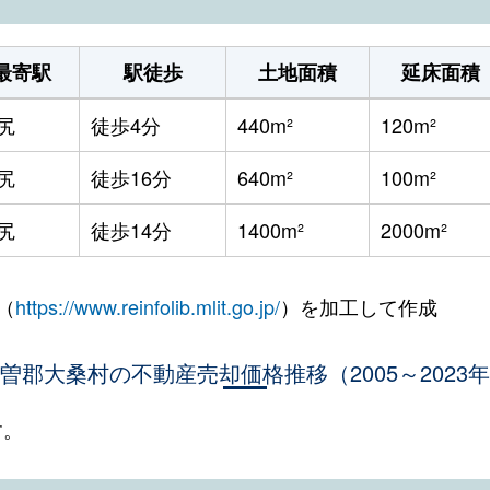
最寄駅
駅徒歩
土地面積
延床面積
尻
徒歩4分
440m²
120m²
尻
徒歩16分
640m²
100m²
尻
徒歩14分
1400m²
2000m²
（
https://www.reinfolib.mlit.go.jp/
）を加工して作成
曽郡大桑村の不動産売却価格推移（2005～2023
す。