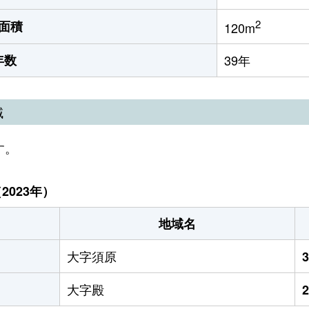
2
面積
120m
年数
39年
域
す。
023年）
地域名
大字須原
大字殿