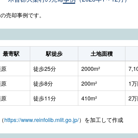
桑村の売却事例です。
最寄駅
駅徒歩
土地面積
須原
徒歩25分
2000m²
7,
須原
徒歩8分
200m²
1万
須原
徒歩11分
410m²
2万
（
https://www.reinfolib.mlit.go.jp/
）を加工して作成