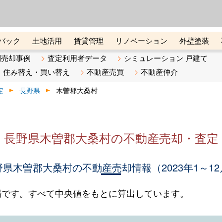
ーズ株式会社（東証グロース上
初めての方へ
ビスです 証券コード：4445
バック
土地活用
賃貸管理
リノベーション
外壁塗装
ライン講座
リビンマガジンBiz
不動産売却ご相談デスク
別売却事例
査定利用者データ
シミュレーション 戸建て
住み替え・買い替え
不動産売買
不動産仲介
定
長野県
木曽郡大桑村
長野県木曽郡大桑村の不動産売却・査定
野県木曽郡大桑村の不動産売却情報（2023年1～12
場です。すべて中央値をもとに算出しています。