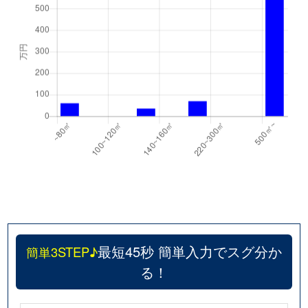
最短45秒 簡単入力でスグ分か
簡単3STEP♪
る！