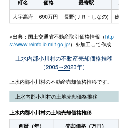
町名
価格
最寄駅
駅
大字高府
690万円
長野(ＪＲ・しなの)
徒歩
※出典：国土交通省不動産取引価格情報（
http
s://www.reinfolib.mlit.go.jp/
）を加工して作成
上水内郡小川村の不動産売却価格推移
（2005～2023年）
上水内郡小川村の不動産売却価格推移です。
上水内郡小川村の土地売却価格推移
上水内郡小川村の土地売却価格推移
西暦（年）
売却価格（万円）