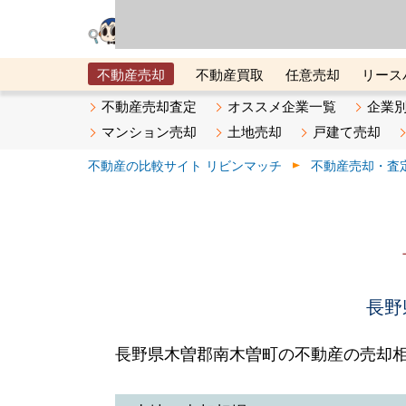
リビン・テクノロジ
場）が運営するサー
不動産売却
不動産買取
任意売却
リース
メタ住宅展示場
ベスト不動産カンパニー
オン
不動産売却査定
オススメ企業一覧
企業
マンション売却
土地売却
戸建て売却
不動産の比較サイト リビンマッチ
不動産売却・査
長野
長野県木曽郡南木曽町の不動産の売却