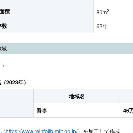
2
面積
80m
年数
62年
地域
す。
2023年）
地域名
吾妻
46
 （
https://www.reinfolib.mlit.go.jp/
）を加工して作成