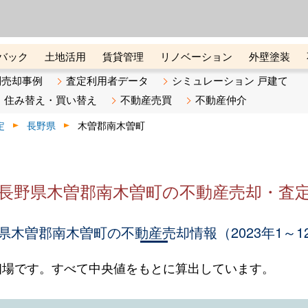
ーズ株式会社（東証グロース上
初めての方へ
ビスです 証券コード：4445
バック
土地活用
賃貸管理
リノベーション
外壁塗装
ライン講座
リビンマガジンBiz
不動産売却ご相談デスク
別売却事例
査定利用者データ
シミュレーション 戸建て
住み替え・買い替え
不動産売買
不動産仲介
定
長野県
木曽郡南木曽町
長野県木曽郡南木曽町の不動産売却・査
県木曽郡南木曽町の不動産売却情報（2023年1～1
相場です。すべて中央値をもとに算出しています。