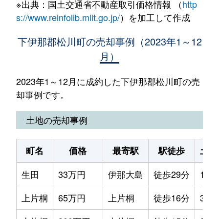
※出典：国土交通省不動産取引価格情報 （
http
s://www.reinfolib.mlit.go.jp/
）を加工して作成
下伊那郡松川町の売却事例（2023年1～12
月）
2023年1～12月に成約した下伊那郡松川町の売
却事例です。
土地の売却事例
町名
価格
最寄駅
駅徒歩
土地
生田
33万円
伊那大島
徒歩29分
100
上片桐
65万円
上片桐
徒歩16分
310