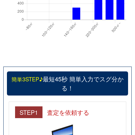
最短45秒 簡単入力でスグ分か
簡単3STEP♪
る！
STEP1
査定を依頼する