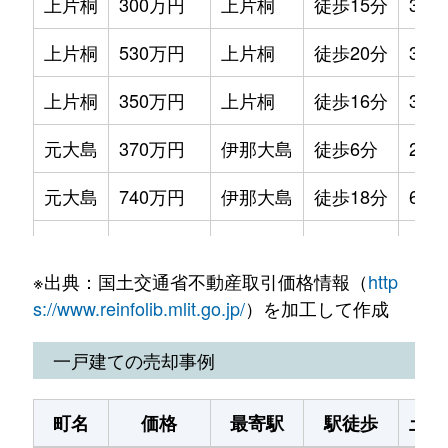
上片桐
300万円
上片桐
徒歩15分
310
上片桐
530万円
上片桐
徒歩20分
320
上片桐
350万円
上片桐
徒歩16分
310
元大島
370万円
伊那大島
徒歩6分
210
元大島
740万円
伊那大島
徒歩18分
660
元大島
200万円
伊那大島
徒歩16分
220
※出典：国土交通省不動産取引価格情報（
http
元大島
1,400万円
上片桐
徒歩16分
200
s://www.reinfolib.mlit.go.jp/
）を加工して作成
元大島
300万円
上片桐
徒歩13分
610
一戸建ての売却事例
元大島
37万円
上片桐
徒歩13分
260
町名
価格
最寄駅
駅徒歩
土地