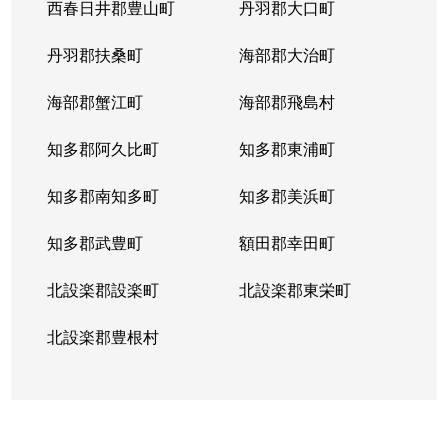
西春日井郡豊山町
丹羽郡大口町
法王町
9,000万円
覚王山
丹羽郡扶桑町
海部郡大治町
法王町
5,200万円
覚王山
海部郡蟹江町
海部郡飛島村
法王町
12,000万円
覚王山
知多郡阿久比町
知多郡東浦町
豊年町
4,100万円
千種
知多郡南知多町
知多郡美浜町
星が丘山手
5,400万円
星ケ丘(愛知)
知多郡武豊町
額田郡幸田町
星が丘山手
7,100万円
星ケ丘(愛知)
北設楽郡設楽町
北設楽郡東栄町
星が丘山手
6,700万円
星ケ丘(愛知)
北設楽郡豊根村
穂波町
4,200万円
覚王山
穂波町
900万円
本山(愛知)