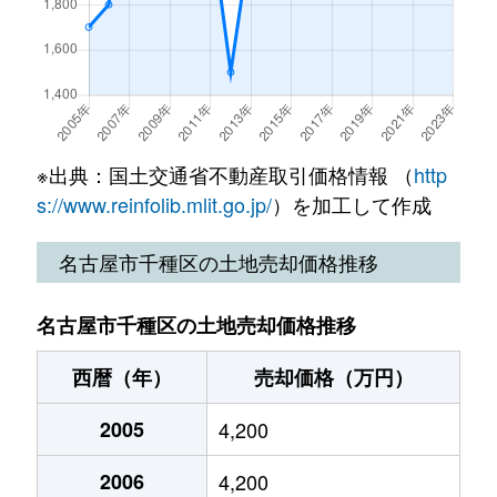
北千種
3,100万円
今池(愛知)
小松町
4,300万円
吹上(愛知)
西山元町
12,000万円
覚王山
北千種
2,200万円
ナゴヤドーム前
山門町
9,900万円
覚王山
西山元町
24,000万円
覚王山
北千種
1,600万円
ナゴヤドーム前
下方町
5,400万円
砂田橋
西山元町
4,600万円
覚王山
清住町
830万円
東山公園(愛知)
※出典：国土交通省不動産取引価格情報 （
http
下方町
4,600万円
茶屋ケ坂
猫洞通
13,000万円
本山(愛知)
s://www.reinfolib.mlit.go.jp/
）を加工して作成
清住町
3,300万円
東山公園(愛知)
汁谷町
7,200万円
茶屋ケ坂
春岡
3,200万円
池下
名古屋市千種区の土地売却価格推移
清住町
4,500万円
東山公園(愛知)
城木町
7,500万円
吹上(愛知)
春岡
2,300万円
池下
桐林町
5,400万円
池下
名古屋市千種区の土地売却価格推移
城木町
4,100万円
吹上(愛知)
春岡
11,000万円
池下
桐林町
西暦（年）
5,500万円
売却価格（万円）
池下
新西
4,000万円
茶屋ケ坂
春岡
16,000万円
池下
2005
4,200
桐林町
6,200万円
池下
新西
3,000万円
茶屋ケ坂
春岡
9,900万円
池下
2006
4,200
幸川町
520万円
本山(愛知)