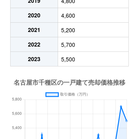
2019
4,800
千種
3,000万円
吹上(愛知)
2020
4,600
茶屋坂通
2,100万円
茶屋ケ坂
2021
5,200
茶屋坂通
2,100万円
茶屋ケ坂
2022
5,700
千代が丘
600万円
自由ケ丘(愛知)
2023
5,500
千代が丘
900万円
自由ケ丘(愛知)
月見坂町
5,000万円
覚王山
徳川山町
2,700万円
自由ケ丘(愛知)
徳川山町
3,700万円
茶屋ケ坂
仲田
6,000万円
池下
仲田
7,400万円
池下