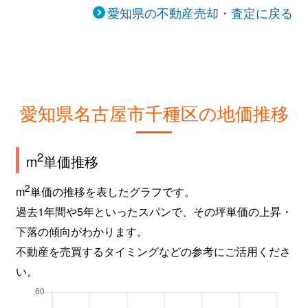
丸山町
3,500万円
池下
愛知県の不動産売却・査定に戻る
御影町
2,700万円
茶屋ケ坂
四谷通
6,000万円
名古屋大学
四谷通
5,800万円
本山(愛知)
愛知県名古屋市千種区の地価推移
若水
1,900万円
池下
2
m
単価推移
若水
2,300万円
池下
2
m
単価の推移を表したグラフです。
過去1年間や5年といったスパンで、その坪単価の上昇・
下落の傾向がわかります。
不動産を売買するタイミングなどの参考にご活用くださ
い。