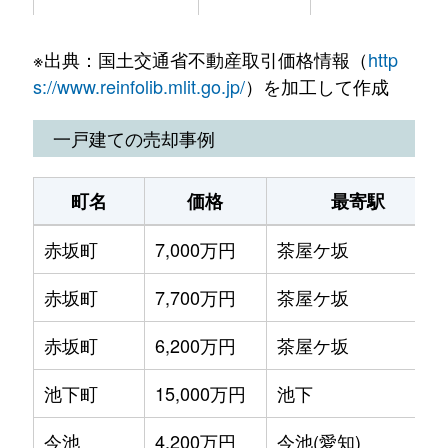
今池
4,200万円
千種
今池
1,300万円
今池(愛知)
※出典：国土交通省不動産取引価格情報（
http
今池南
10,000万円
今池(愛知)
今池
1,100万円
今池(愛知)
s://www.reinfolib.mlit.go.jp/
）を加工して作成
内山
25,000万円
千種
今池
1,900万円
今池(愛知)
一戸建ての売却事例
大島町
6,200万円
覚王山
今池
1,200万円
今池(愛知)
町名
価格
最寄駅
御棚町
12,000万円
覚王山
今池
3,700万円
今池(愛知)
赤坂町
7,000万円
茶屋ケ坂
御棚町
22,000万円
覚王山
今池
2,000万円
今池(愛知)
赤坂町
7,700万円
茶屋ケ坂
覚王山通
5,300万円
覚王山
今池
1,700万円
今池(愛知)
赤坂町
6,200万円
茶屋ケ坂
鹿子殿
7,400万円
自由ケ丘(愛知)
今池
1,700万円
今池(愛知)
池下町
15,000万円
池下
萱場
4,000万円
ナゴヤドーム前
今池
1,200万円
今池(愛知)
今池
4,200万円
今池(愛知)