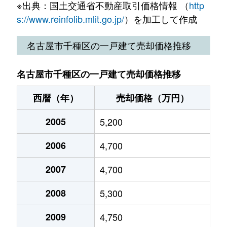
東山元町
11,000万円
東山公園(愛知)
※出典：国土交通省不動産取引価格情報 （
http
末盛通
2,500万円
覚王山
s://www.reinfolib.mlit.go.jp/
）を加工して作成
光が丘
5,600万円
茶屋ケ坂
末盛通
1,500万円
覚王山
名古屋市千種区の一戸建て売却価格推移
光が丘
4,800万円
茶屋ケ坂
高見
690万円
池下
名古屋市千種区の一戸建て売却価格推移
吹上
22,000万円
吹上(愛知)
高見
260万円
池下
西暦（年）
売却価格（万円）
豊年町
1,500万円
今池(愛知)
高見
240万円
池下
2005
5,200
星が丘元町
180,000万円
星ケ丘(愛知)
高見
260万円
池下
2006
4,700
星が丘山手
12,000万円
星ケ丘(愛知)
高見
300万円
池下
2007
4,700
丸山町
16,000万円
池下
竹越
2,600万円
茶屋ケ坂
2008
5,300
丸山町
5,600万円
池下
竹越
3,000万円
茶屋ケ坂
2009
4,750
南ケ丘
5,400万円
自由ケ丘(愛知)