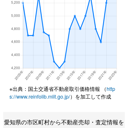
仲田
310万円
今池(愛知)
仲田
250万円
今池(愛知)
仲田
280万円
今池(愛知)
南明町
240万円
池下
南明町
230万円
池下
南明町
180万円
池下
※出典：国土交通省不動産取引価格情報 （
http
南明町
2,100万円
吹上(愛知)
s://www.reinfolib.mlit.go.jp/
）を加工して作成
日進通
230万円
吹上(愛知)
日進通
300万円
吹上(愛知)
愛知県の市区町村から不動産売却・査定情報を