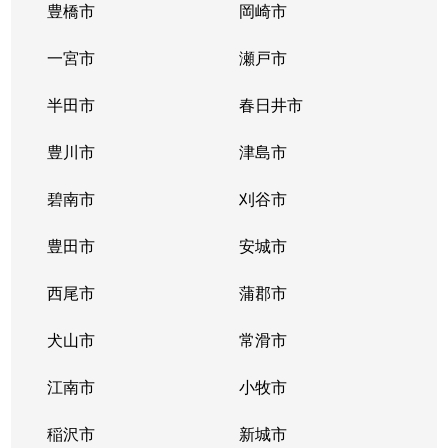
春岡
4,900万円
池下
豊橋市
岡崎市
春岡
5,500万円
池下
一宮市
瀬戸市
春岡
2,000万円
池下
半田市
春日井市
春岡
5,300万円
池下
豊川市
津島市
春岡通
2,900万円
吹上(愛知)
碧南市
刈谷市
春里町
2,600万円
自由ケ丘(愛知)
豊田市
安城市
光が丘
380万円
茶屋ケ坂
西尾市
蒲郡市
姫池通
6,200万円
覚王山
犬山市
常滑市
日和町
江南市
4,800万円
小牧市
本山(愛知)
稲沢市
新城市
吹上
1,100万円
鶴舞