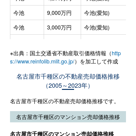
萱場
4,800万円
ナゴヤドーム前
今池
1,700万円
今池(愛知)
今池
9,000万円
今池(愛知)
唐山町
11,000万円
東山公園(愛知)
今池
2,200万円
今池(愛知)
今池
3,000万円
今池(愛知)
唐山町
26,000万円
東山公園(愛知)
今池
690万円
車道
今池
3,500万円
今池(愛知)
川崎町
5,600万円
本山(愛知)
今池南
600万円
今池(愛知)
※出典：国土交通省不動産取引価格情報（
http
今池
4,900万円
今池(愛知)
菊坂町
10,000万円
覚王山
s://www.reinfolib.mlit.go.jp/
）を加工して作成
今池南
2,200万円
今池(愛知)
今池
14,000万円
今池(愛知)
北千種
3,500万円
ナゴヤドーム前
名古屋市千種区の不動産売却価格推移
今池南
1,400万円
今池(愛知)
（2005～2023年）
今池
39,000万円
今池(愛知)
京命
25,000万円
茶屋ケ坂
今池南
740万円
今池(愛知)
今池
43,000万円
今池(愛知)
名古屋市千種区の不動産売却価格推移です。
清住町
5,500万円
東山公園(愛知)
今池南
2,000万円
今池(愛知)
今池
20,000万円
今池(愛知)
名古屋市千種区のマンション売却価格推移
桐林町
6,000万円
池下
今池南
1,500万円
今池(愛知)
上野
1,500万円
池下
桐林町
1,600万円
池下
名古屋市千種区のマンション売却価格推移