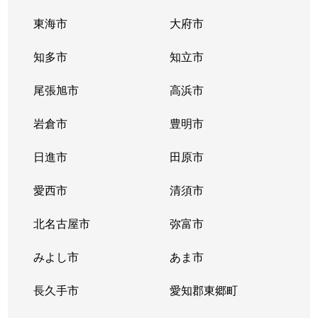
東海市
大府市
吹上
1,500万円
鶴舞
知多市
知立市
吹上
2,200万円
鶴舞
尾張旭市
高浜市
吹上
3,600万円
吹上(愛知)
岩倉市
豊明市
富士見台
3,100万円
自由ケ丘(愛知)
日進市
田原市
富士見台
1,500万円
自由ケ丘(愛知)
愛西市
清須市
富士見台
3,800万円
自由ケ丘(愛知)
北名古屋市
弥富市
富士見台
4,000万円
自由ケ丘(愛知)
みよし市
あま市
富士見台
3,800万円
自由ケ丘(愛知)
長久手市
愛知郡東郷町
富士見台
3,500万円
自由ケ丘(愛知)