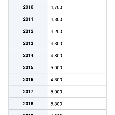
竹越
2,000万円
茶屋ケ坂
2010
4,700
南ケ丘
1,000万円
茶屋ケ坂
田代町
550万円
池下
2011
4,300
宮根台
3,400万円
茶屋ケ坂
谷口町
3,400万円
砂田橋
2012
4,200
宮根台
4,200万円
茶屋ケ坂
千種
2,100万円
千種
2013
4,300
若水
7,000万円
池下
千種
1,800万円
千種
2014
4,800
若水
5,000万円
池下
千種
3,000万円
鶴舞
2015
5,000
千種
3,200万円
鶴舞
2016
4,800
2017
5,000
千種
1,700万円
東山公園(愛知)
2018
5,300
千種
2,900万円
吹上(愛知)