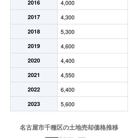
穂波町
4,200万円
本山(愛知)
2016
4,000
松竹町
3,100万円
本山(愛知)
千種
4,500万円
吹上(愛知)
本山町
4,500万円
本山(愛知)
2017
4,300
汁谷町
3,000万円
茶屋ケ坂
茶屋が坂
4,500万円
茶屋ケ坂
2018
5,300
丸山町
3,600万円
池下
城木町
1,700万円
吹上(愛知)
千代田橋
2,900万円
茶屋ケ坂
2019
4,600
丸山町
15,000万円
池下
新池町
4,800万円
東山公園(愛知)
千代田橋
2,500万円
茶屋ケ坂
2020
4,400
宮根台
2,200万円
茶屋ケ坂
新池町
4,700万円
東山公園(愛知)
月ケ丘
2,900万円
自由ケ丘(愛知)
2021
4,550
宮根台
2,000万円
茶屋ケ坂
新池町
700万円
東山公園(愛知)
徳川山町
11,000万円
自由ケ丘(愛知)
2022
6,400
宮根台
2,300万円
茶屋ケ坂
新池町
2,000万円
東山公園(愛知)
徳川山町
15,000万円
自由ケ丘(愛知)
2023
5,600
若水
2,900万円
池下
新池町
250万円
東山公園(愛知)
徳川山町
2,900万円
本山(愛知)
若水
3,300万円
池下
新池町
200万円
東山公園(愛知)
仲田
7,500万円
今池(愛知)