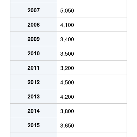
新西
3,600万円
茶屋ケ坂
春岡
2,500万円
今池(愛知)
2007
5,050
向陽
1,000万円
池下
振甫町
5,800万円
池下
春岡通
13,000万円
吹上(愛知)
2008
4,100
向陽町
3,500万円
覚王山
清明山
3,200万円
砂田橋
東山通
13,000万円
東山公園(愛知)
2009
3,400
向陽町
5,000万円
覚王山
清明山
4,200万円
砂田橋
光が丘
3,100万円
茶屋ケ坂
2010
3,500
向陽町
4,000万円
覚王山
竹越
20,000万円
茶屋ケ坂
光が丘
5,500万円
茶屋ケ坂
2011
3,200
小松町
4,700万円
吹上(愛知)
竹越
3,500万円
茶屋ケ坂
姫池通
22,000万円
覚王山
2012
4,500
桜が丘
3,900万円
星ケ丘(愛知)
竹越
3,600万円
茶屋ケ坂
富士見台
7,200万円
自由ケ丘(愛知)
2013
4,200
桜が丘
3,700万円
星ケ丘(愛知)
田代町
3,400万円
池下
穂波町
9,500万円
覚王山
2014
3,800
自由ケ丘
3,000万円
自由ケ丘(愛知)
千種
2,300万円
吹上(愛知)
穂波町
7,900万円
本山(愛知)
2015
3,650
自由ケ丘
3,900万円
自由ケ丘(愛知)
千種
12,000万円
吹上(愛知)