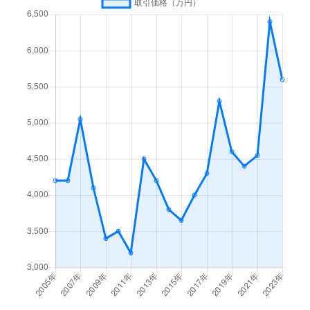
新池町
6,500万円
東山公園(愛知)
西山元町
4,500万円
覚王山
新池町
8,500万円
東山公園(愛知)
春岡
30,000万円
池下
新池町
5,100万円
東山公園(愛知)
春岡
24,000万円
池下
新池町
4,800万円
東山公園(愛知)
春岡
6,200万円
池下
新西
1,300万円
茶屋ケ坂
春岡
4,000万円
池下
振甫町
280万円
池下
春岡
3,200万円
今池(愛知)
振甫町
3,300万円
覚王山
春岡
6,300万円
今池(愛知)
末盛通
1,600万円
覚王山
春里町
130万円
自由ケ丘(愛知)
末盛通
4,100万円
覚王山
東山元町
8,000万円
東山公園(愛知)
末盛通
1,100万円
覚王山