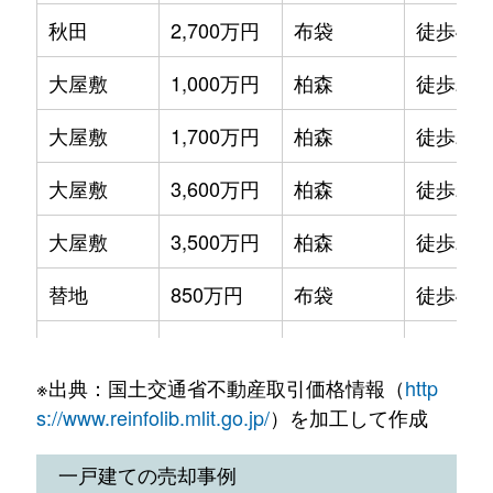
秋田
2,700万円
布袋
徒歩45
大屋敷
1,000万円
柏森
徒歩28
大屋敷
1,700万円
柏森
徒歩29
大屋敷
3,600万円
柏森
徒歩29
大屋敷
3,500万円
柏森
徒歩29
替地
850万円
布袋
徒歩45
替地
6,300万円
布袋
徒歩45
※出典：国土交通省不動産取引価格情報（
http
替地
1,000万円
布袋
徒歩45
s://www.reinfolib.mlit.go.jp/
）を加工して作成
替地
1,300万円
布袋
徒歩45
一戸建ての売却事例