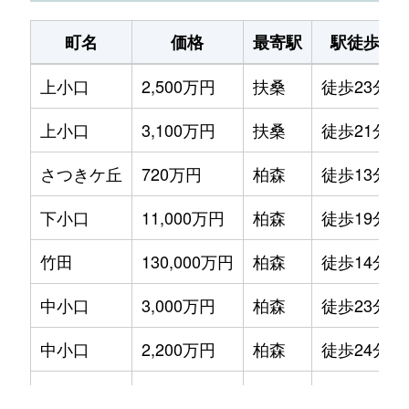
上小口
25万円
扶桑
徒歩19
町名
価格
最寄駅
駅徒歩
河北
360万円
扶桑
徒歩26
上小口
2,500万円
扶桑
徒歩23分
さつきケ丘
1,700万円
柏森
徒歩13
上小口
3,100万円
扶桑
徒歩21分
下小口
1,400万円
柏森
徒歩23
さつきケ丘
720万円
柏森
徒歩13分
下小口
1,600万円
柏森
徒歩24
下小口
11,000万円
柏森
徒歩19分
下小口
2,100万円
柏森
徒歩23
竹田
130,000万円
柏森
徒歩14分
高橋
3,200万円
布袋
徒歩45
中小口
3,000万円
柏森
徒歩23分
竹田
350万円
柏森
徒歩18
中小口
2,200万円
柏森
徒歩24分
竹田
120万円
柏森
徒歩19
中小口
2,600万円
柏森
徒歩24分
伝右
430万円
柏森
徒歩45