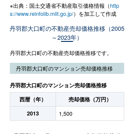
※出典：国土交通省不動産取引価格情報（
http
余野
310万円
柏森
徒歩10分
外坪
9,900万円
田県神社前
徒歩45
s://www.reinfolib.mlit.go.jp/
）を加工して作成
中小口
1,200万円
柏森
徒歩24
丹羽郡大口町の不動産売却価格推移（2005
～2023年）
余野
1,900万円
柏森
徒歩5分
丹羽郡大口町の不動産売却価格推移です。
余野
1,700万円
柏森
徒歩8分
丹羽郡大口町のマンション売却価格推移
余野
13,000万円
柏森
徒歩19
余野
1,400万円
柏森
徒歩6分
丹羽郡大口町のマンション売却価格推移
余野
1,400万円
柏森
徒歩18
西暦（年）
売却価格（万円）
余野
2013
1,100万円
1,500
柏森
徒歩5分
余野
2,700万円
柏森
徒歩14