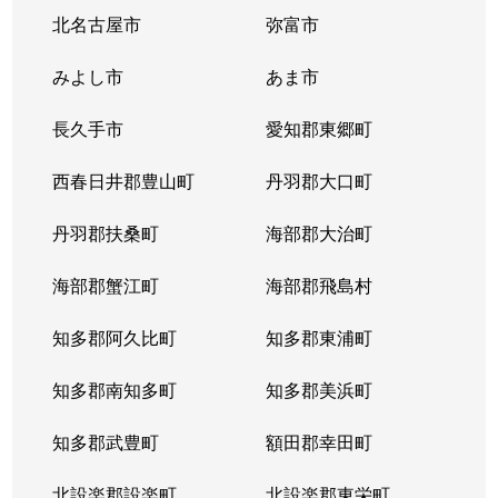
北名古屋市
弥富市
みよし市
あま市
長久手市
愛知郡東郷町
西春日井郡豊山町
丹羽郡大口町
丹羽郡扶桑町
海部郡大治町
海部郡蟹江町
海部郡飛島村
知多郡阿久比町
知多郡東浦町
知多郡南知多町
知多郡美浜町
知多郡武豊町
額田郡幸田町
北設楽郡設楽町
北設楽郡東栄町