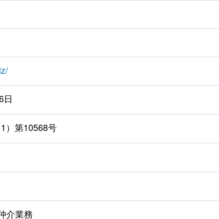
iz/
6日
）第10568号
仲介業務