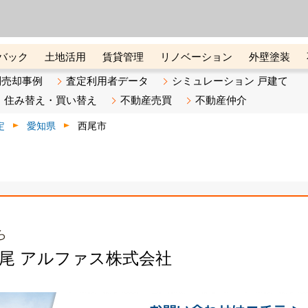
ーズ株式会社（東証グロース上
初めての方へ
ビスです 証券コード：4445
バック
土地活用
賃貸管理
リノベーション
外壁塗装
ライン講座
リビンマガジンBiz
不動産売却ご相談デスク
別売却事例
査定利用者データ
シミュレーション 戸建て
住み替え・買い替え
不動産売買
不動産仲介
定
愛知県
西尾市
ら
西尾 アルファス株式会社