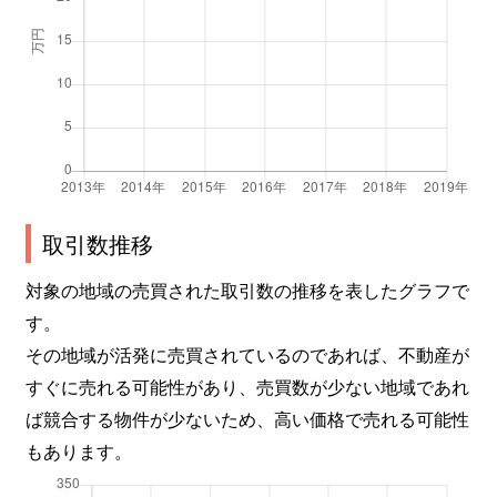
万場山
4,300万円
鳴子北
水広
6,800万円
徳重
南大高
5,000万円
南大高
元徳重
5,100万円
徳重
元徳重
5,000万円
徳重
取引数推移
桃山
4,200万円
神沢
対象の地域の売買された取引数の推移を表したグラフで
諸の木
5,700万円
徳重
す。
その地域が活発に売買されているのであれば、不動産が
八つ松
4,200万円
徳重
すぐに売れる可能性があり、売買数が少ない地域であれ
ば競合する物件が少ないため、高い価格で売れる可能性
横吹町
6,900万円
徳重
もあります。
横吹町
4,300万円
徳重