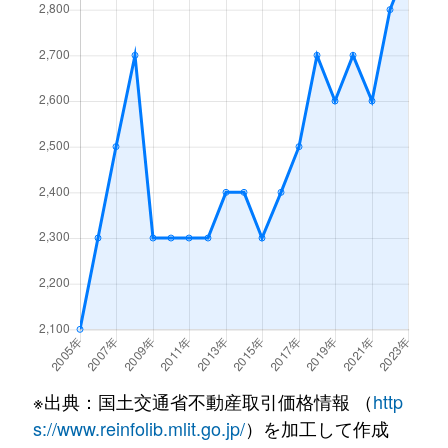
左京山
5,500万円
左京山
鳴海町
2,100万円
鳴海
左京山
3,000万円
左京山
鳴海町
6,600万円
鳴海
作の山町
4,100万円
鳴海
鳴海町
2,200万円
鳴海
作の山町
2,300万円
鳴海
鳴海町
520万円
鳴海
潮見が丘
3,800万円
鳴海
鳴海町
920万円
鳴海
鹿山
5,600万円
鳴子北
鳴海町
20,000万円
鳴海
鹿山
3,600万円
鳴海
鳴海町
3,000万円
鳴海
篠の風
3,900万円
相生山
鳴海町
2,100万円
鳴海
篠の風
7,100万円
相生山
※出典：国土交通省不動産取引価格情報 （
http
鳴海町
5,600万円
鳴海
s://www.reinfolib.mlit.go.jp/
）を加工して作成