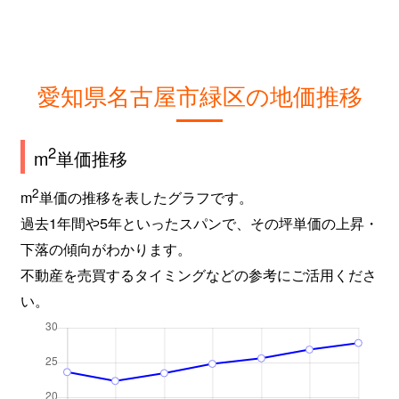
文久山
2,600万円
南大高
文久山
2,100万円
南大高
愛知県名古屋市緑区の地価推移
ほら貝
2,900万円
相生山
ほら貝
4,100万円
相生山
2
m
単価推移
ほら貝
5,600万円
相生山
2
m
単価の推移を表したグラフです。
過去1年間や5年といったスパンで、その坪単価の上昇・
ほら貝
4,300万円
神沢
下落の傾向がわかります。
ほら貝
5,900万円
神沢
不動産を売買するタイミングなどの参考にご活用くださ
い。
ほら貝
4,300万円
神沢
ほら貝
6,900万円
神沢