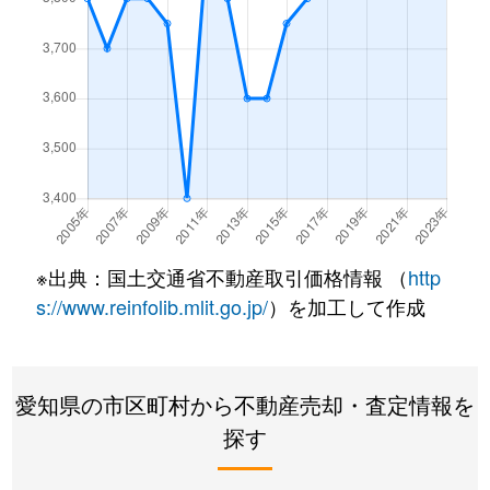
鳴丘
3,300万円
神沢
横吹町
2,900万円
徳重
鳴丘
3,600万円
徳重
緑花台
2,900万円
有松
鳴丘
3,500万円
徳重
六田
2,800万円
左京山
鳴子町
3,900万円
鳴子北
六田
1,500万円
鳴海
鳴子町
4,300万円
鳴子北
若田
2,500万円
有松
鳴子町
3,900万円
鳴子北
※出典：国土交通省不動産取引価格情報 （
http
s://www.reinfolib.mlit.go.jp/
）を加工して作成
鳴子町
2,200万円
鳴子北
鳴海町
2,000万円
有松
愛知県の市区町村から不動産売却・査定情報を
鳴海町
4,100万円
有松
探す
鳴海町
5,200万円
大高