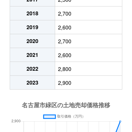
亀が洞
5,000万円
徳重
2018
2,700
鳴海町
50万円
有松
亀が洞
4,900万円
徳重
2019
2,600
鳴海町
2,700万円
左京山
倉坂
3,000万円
大高
2020
2,700
鳴海町
2,900万円
徳重
倉坂
4,300万円
大高
2021
2,600
鳴海町
1,700万円
鳴海
黒沢台
1,700万円
神沢
2022
2,800
鳴海町
7,000万円
鳴海
小坂
2,900万円
有松
2023
2,900
鳴海町
2,800万円
鳴海
古鳴海
3,900万円
野並
鳴海町
1,200万円
鳴海
古鳴海
4,200万円
野並
鳴海町
2,000万円
鳴海
境松
9,400万円
有松
鳴海町
62万円
鳴海