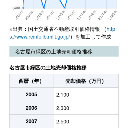
大根山
4,800万円
南大高
曽根
2,200万円
左京山
桶狭間北
4,100万円
中京競馬場前
曽根
2,900万円
左京山
※出典：国土交通省不動産取引価格情報 （
http
桶狭間神明
5,000万円
有松
曽根
2,600万円
鳴海
s://www.reinfolib.mlit.go.jp/
）を加工して作成
桶狭間神明
3,500万円
有松
大将ケ根
2,700万円
中京競馬場前
名古屋市緑区の土地売却価格推移
桶狭間神明
3,900万円
有松
滝ノ水
5,300万円
左京山
名古屋市緑区の土地売却価格推移
桶狭間神明
16,000万円
中京競馬場前
滝ノ水
7,200万円
左京山
西暦（年）
売却価格（万円）
桶狭間神明
2,000万円
中京競馬場前
鶴が沢
3,400万円
徳重
2005
2,100
桶狭間巻山
110万円
有松
徳重
6,600万円
中京競馬場前
2006
2,300
尾崎山
3,300万円
有松
徳重
3,200万円
徳重
2007
2,500