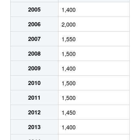
大清水
4,000万円
有松
桶狭間
2005
1,400
2,800万円
中京競馬場前
滝ノ水
1,200万円
神沢
大清水
3,900万円
中京競馬場前
2006
2,000
桶狭間神明
2,900万円
有松
徳重
1,800万円
徳重
大清水
2,800万円
中京競馬場前
2007
1,550
桶狭間神明
2,800万円
有松
鳴丘
1,900万円
神沢
大清水
3,100万円
徳重
2008
1,500
桶狭間神明
1,300万円
有松
鳴丘
1,500万円
神沢
大清水
4,900万円
徳重
2009
1,400
桶狭間神明
2,600万円
有松
鳴丘
1,500万円
神沢
大清水西
4,000万円
中京競馬場前
2010
1,500
桶狭間神明
3,000万円
南大高
鳴丘
1,400万円
神沢
大清水東
7,600万円
中京競馬場前
2011
1,500
桶狭間神明
12,000万円
南大高
鳴海町
3,600万円
有松
大高台
4,500万円
大高
2012
1,450
桶狭間巻山
1,200万円
有松
鳴海町
2,500万円
有松
大高台
3,800万円
大高
2013
1,400
桶狭間南
1,500万円
共和
鳴海町
3,100万円
左京山