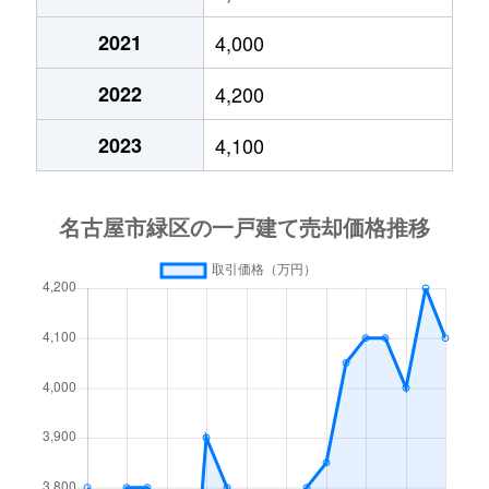
高根山
5,800万円
南大高
松が根台
2,500万円
野並
2021
4,000
滝ノ水
11,000万円
相生山
万場山
2,900万円
鳴子北
2022
4,200
武路町
2,500万円
有松
万場山
2,700万円
鳴子北
2023
4,100
武路町
3,400万円
中京競馬場前
水広
4,700万円
徳重
鶴が沢
5,500万円
徳重
水広
2,800万円
徳重
徳重
5,300万円
徳重
元徳重
3,300万円
徳重
徳重
6,500万円
徳重
諸の木
3,800万円
徳重
徳重
5,700万円
徳重
諸の木
3,900万円
徳重
鳴丘
4,100万円
神沢
八つ松
6,300万円
中京競馬場前