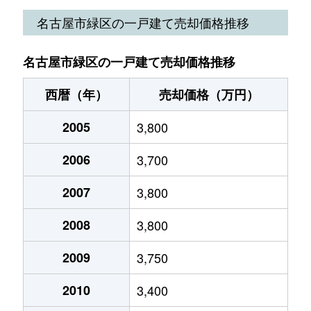
篠の風
4,600万円
相生山
鳴海町
6,000万円
野並
名古屋市緑区の一戸建て売却価格推移
篠の風
7,200万円
相生山
鳴海町
2,200万円
野並
名古屋市緑区の一戸建て売却価格推移
篠の風
4,000万円
神沢
乗鞍
8,000万円
徳重
西暦（年）
売却価格（万円）
篠の風
5,100万円
神沢
乗鞍
34,000万円
徳重
2005
3,800
四本木
3,700万円
左京山
東神の倉
2,400万円
赤池(愛知)
2006
3,700
清水山
2,000万円
南大高
東神の倉
2,400万円
徳重
2007
3,800
定納山
3,900万円
南大高
兵庫
3,200万円
徳重
2008
3,800
定納山
5,600万円
南大高
平子が丘
3,100万円
左京山
2009
3,750
定納山
4,800万円
南大高
平子が丘
3,100万円
左京山
2010
3,400
定納山
21,000万円
南大高
平子が丘
4,700万円
左京山