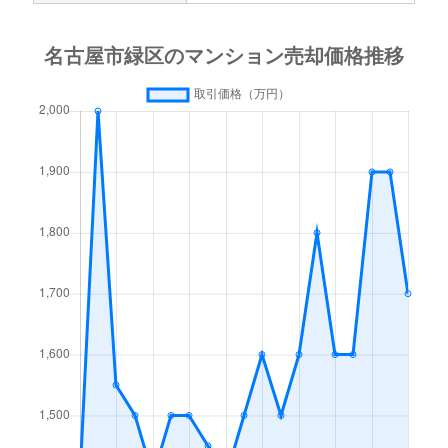
鳴海町
2,500万円
野並
大高町
2,100万円
大高
潮見が丘
7,000万円
鳴海
鳴海町
800万円
野並
大高町
4,900万円
左京山
潮見が丘
9,400万円
鳴海
鳴海町
1,600万円
野並
大高町
2,900万円
左京山
篠の風
3,700万円
相生山
鳴海町
600万円
野並
大高町
12,000万円
名和(愛知)
篠の風
2,900万円
相生山
ほら貝
1,500万円
相生山
大高町
3,200万円
名和(愛知)
篠の風
2,800万円
相生山
松が根台
200万円
野並
大高町
3,000万円
南大高
篠の風
3,500万円
神沢
南大高
3,900万円
南大高
大高町
4,200万円
南大高
清水山
3,500万円
南大高
元徳重
4,300万円
徳重
大高町
3,300万円
南大高
白土
2,300万円
赤池(愛知)
桃山
300万円
神沢
大根山
4,700万円
南大高
曽根
2,800万円
左京山
桃山
800万円
神沢