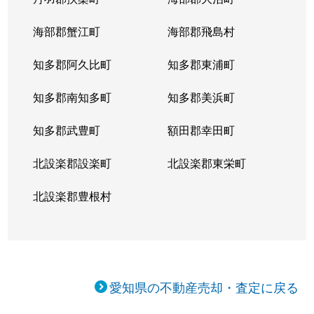
乗鞍
4,300万円
神沢
海部郡蟹江町
海部郡飛島村
東神の倉
4,400万円
赤池(愛知)
知多郡阿久比町
知多郡東浦町
東神の倉
3,100万円
赤池(愛知)
知多郡南知多町
知多郡美浜町
兵庫
3,300万円
徳重
知多郡武豊町
額田郡幸田町
平手南
1,300万円
徳重
北設楽郡設楽町
北設楽郡東栄町
藤塚
4,500万円
徳重
北設楽郡豊根村
藤塚
4,700万円
徳重
文久山
4,800万円
有松
愛知県の不動産売却・査定に戻る
文久山
6,900万円
鳴海