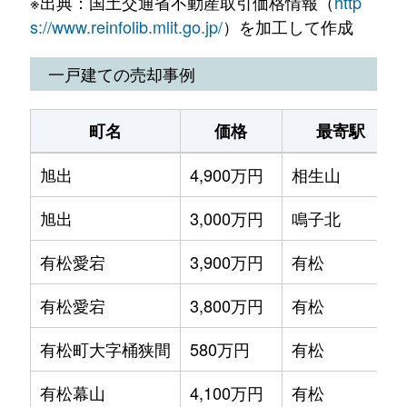
※出典：国土交通省不動産取引価格情報（
http
姥子山
3,000万円
有松
亀が洞
4,800万円
徳重
s://www.reinfolib.mlit.go.jp/
）を加工して作成
梅里
5,700万円
神沢
黒沢台
250万円
神沢
一戸建ての売却事例
梅里
17,000万円
神沢
黒沢台
4,000万円
徳重
町名
価格
最寄駅
梅里
9,500万円
神沢
黒沢台
3,500万円
徳重
旭出
4,900万円
相生山
梅里
3,200万円
神沢
小坂
2,000万円
徳重
旭出
3,000万円
鳴子北
漆山
4,000万円
左京山
境松
2,600万円
中京競馬場前
有松愛宕
3,900万円
有松
大清水
4,900万円
前後
左京山
720万円
左京山
有松愛宕
3,800万円
有松
大清水
3,400万円
徳重
作の山町
1,800万円
鳴海
有松町大字桶狭間
580万円
有松
大高台
2,500万円
南大高
鹿山
1,500万円
鳴海
有松幕山
4,100万円
有松
大高町
200万円
大高