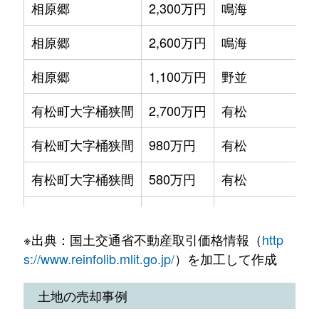
相原郷
2,300万円
鳴海
相原郷
2,600万円
鳴海
相原郷
1,100万円
野並
有松町大字桶狭間
2,700万円
有松
有松町大字桶狭間
980万円
有松
有松町大字桶狭間
580万円
有松
有松町大字桶狭間
2,500万円
有松
※出典：国土交通省不動産取引価格情報（
http
有松町大字桶狭間
1,900万円
中京競馬場前
s://www.reinfolib.mlit.go.jp/
）を加工して作成
浦里
1,500万円
鳴海
土地の売却事例
浦里
880万円
鳴海