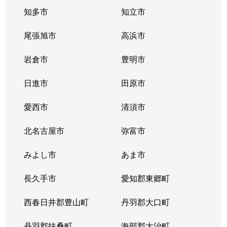
鳴海町
4,900万円
鳴海
知多市
知立市
鳴海町
5,200万円
鳴海
尾張旭市
高浜市
鳴海町
8,300万円
鳴海
岩倉市
豊明市
鳴海町
4,000万円
鳴海
日進市
田原市
鳴海町
5,000万円
鳴海
愛西市
清須市
鳴海町
5,100万円
野並
北名古屋市
弥富市
鳴海町
4,900万円
野並
みよし市
あま市
鳴海町
10,000万円
野並
長久手市
愛知郡東郷町
鳴海町
5,100万円
野並
西春日井郡豊山町
丹羽郡大口町
野末町
3,300万円
共和
丹羽郡扶桑町
海部郡大治町