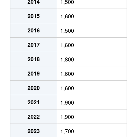
大高町
600万円
大高
2014
1,500
桶狭間森前
7,700万円
南大高
鳴海町
560万円
鳴海
大高町
9,000万円
大高
2015
1,600
桶狭間森前
2,000万円
南大高
鳴海町
3,400万円
鳴海
大高町
3,900万円
大高
2016
1,500
篭山
5,500万円
有松
鳴海町
1,700万円
鳴海
大高町
3,300万円
大高
2017
1,600
篭山
4,200万円
神沢
鳴海町
2,200万円
鳴海
大高町
2,300万円
大高
2018
1,800
鎌倉台
7,600万円
有松
鳴海町
1,000万円
鳴海
2019
1,600
大高町
3,400万円
大高
神沢
5,200万円
神沢
鳴海町
580万円
野並
2020
1,600
大高町
4,500万円
大高
神沢
2,500万円
神沢
鳴海町
190万円
野並
2021
1,900
大高町
6,500万円
大高
神沢
3,700万円
神沢
鳴海町
3,200万円
野並
2022
1,900
大高町
3,800万円
大高
神の倉
3,700万円
徳重
鳴海町
320万円
野並
2023
1,700
大高町
5,800万円
大高
小坂
2,500万円
有松