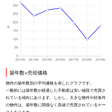
横吹町
6,500万円
徳重
緑花台
2,400万円
鳴海
六田
6,400万円
鳴海
若田
4,400万円
左京山
若田
4,100万円
左京山
築年数×売却価格
物件の築年数別の平均価格を表したグラフです。
一般的には築年数が経過した不動産は安い値段で売買さ
れている傾向にあります。しかし、大きな物件や好条件
の物件は、築年数に関係なく高値で売買されているケー
スもあります。