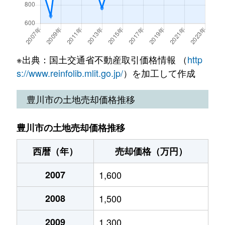
小坂井町
3,400万円
小坂井
徒歩5
大橋町
3,000万円
三河一宮
徒歩24分
小坂井町
1,400万円
小坂井
徒歩4
小田渕町
500万円
小田渕
徒歩4分
※出典：国土交通省不動産取引価格情報 （
http
小坂井町
3,400万円
小坂井
徒歩2
小田渕町
1,300万円
小田渕
徒歩6分
s://www.reinfolib.mlit.go.jp/
）を加工して作成
小坂井町
2,300万円
小坂井
徒歩4
小田渕町
1,300万円
小田渕
徒歩10分
豊川市の土地売却価格推移
御油町
1,100万円
御油
徒歩1
小田渕町
1,300万円
小田渕
徒歩5分
豊川市の土地売却価格推移
御油町
590万円
御油
徒歩9
金沢町
530万円
三河一宮
徒歩45分
西暦（年）
売却価格（万円）
御油町
1,000万円
御油
徒歩7
金沢町
830万円
三河一宮
徒歩45分
2007
1,600
御油町
550万円
御油
徒歩8
金屋町
2,500万円
稲荷口
徒歩5分
2008
1,500
御油町
1,300万円
御油
徒歩1
金屋元町
2,000万円
豊川(愛知)
徒歩18分
2009
1,300