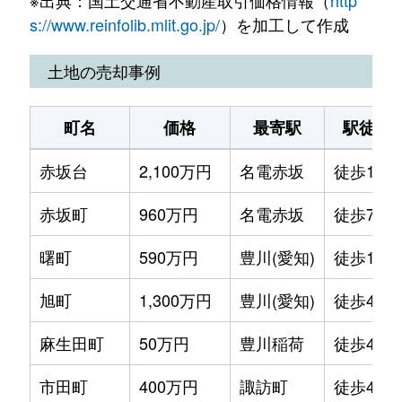
西豊町
1,100万円
豊川(愛知)
徒歩13分
60
s://www.reinfolib.mlit.go.jp/
）を加工して作成
土地の売却事例
町名
価格
最寄駅
駅徒歩
赤坂台
2,100万円
名電赤坂
徒歩15分
赤坂町
960万円
名電赤坂
徒歩7分
曙町
590万円
豊川(愛知)
徒歩19分
旭町
1,300万円
豊川(愛知)
徒歩4分
麻生田町
50万円
豊川稲荷
徒歩45分
市田町
400万円
諏訪町
徒歩45分