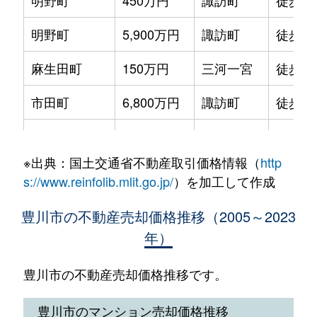
明野町
450万円
諏訪町
徒歩1
一宮町
1,300万円
三河一宮
徒歩9分
明野町
5,900万円
諏訪町
徒歩1
一宮町
1,200万円
三河一宮
徒歩5分
麻生田町
150万円
三河一宮
徒歩1
一宮町
1,300万円
三河一宮
徒歩3分
市田町
6,800万円
諏訪町
徒歩2
一宮町
5,800万円
三河一宮
徒歩9分
市田町
82万円
八幡(愛知)
徒歩2
一宮町
1,100万円
三河一宮
徒歩8分
※出典：国土交通省不動産取引価格情報（
http
一宮町
1,600万円
三河一宮
徒歩9
一宮町
1,200万円
三河一宮
徒歩16分
s://www.reinfolib.mlit.go.jp/
）を加工して作成
一宮町
5,300万円
三河一宮
徒歩4
一宮町
1,400万円
三河一宮
徒歩16分
豊川市の不動産売却価格推移（2005～2023
年）
一宮町
2,700万円
三河一宮
徒歩1
一宮町
3,600万円
三河一宮
徒歩19分
伊奈町
2,900万円
伊奈
徒歩1
豊川市の不動産売却価格推移です。
伊奈町
660万円
伊奈
徒歩11分
伊奈町
570万円
伊奈
徒歩3
豊川市のマンション売却価格推移
伊奈町
250万円
伊奈
徒歩11分