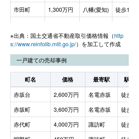
市田町
1,300万円
八幡(愛知)
徒歩16分
市田町
160万円
八幡(愛知)
徒歩45分
※出典：国土交通省不動産取引価格情報（
http
市田町
1,800万円
八幡(愛知)
徒歩13分
s://www.reinfolib.mlit.go.jp/
）を加工して作成
市田町
570万円
八幡(愛知)
徒歩13分
一戸建ての売却事例
市田町
1,500万円
八幡(愛知)
徒歩14分
町名
価格
最寄駅
駅徒
市田町
1,700万円
八幡(愛知)
徒歩13分
赤坂台
2,600万円
名電赤坂
徒歩2
一宮町
1,600万円
長山
徒歩9分
赤坂町
3,600万円
名電赤坂
徒歩8
一宮町
1,900万円
三河一宮
徒歩4分
赤代町
4,000万円
諏訪町
徒歩1
一宮町
60万円
三河一宮
徒歩14分