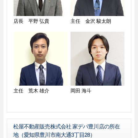
店長　平野 弘貴
主任　金沢 駿太朗
主任　荒木 雄介
岡田 海斗
松屋不動産販売株式会社 家デパ豊川店の所在
地（愛知県豊川市南大通3丁目28）