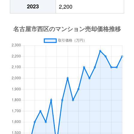
那古野
3,200万円
名古屋
徒歩
2023
2,200
菊井
15,000万円
浅間町
徒
枇杷島
14,000万円
東枇杷島
徒
名塚町
3,300万円
庄内通
徒歩
五才美町
16,000万円
庄内緑地公園
徒
枇杷島
2,800万円
東枇杷島
徒
則武新町
6,300万円
亀島
徒歩
五才美町
5,700万円
庄内緑地公園
徒
枇杷島
6,300万円
東枇杷島
徒
則武新町
6,800万円
亀島
徒歩
児玉
3,000万円
浄心
徒
枇杷島
2,800万円
東枇杷島
徒
花の木
1,100万円
浄心
徒歩
児玉
3,600万円
浄心
徒
枇杷島
3,000万円
東枇杷島
徒
花の木
940万円
浄心
徒歩
児玉
4,000万円
浄心
徒
又穂町
11,000万円
庄内通
徒
花の木
1,000万円
浄心
徒歩
児玉
3,500万円
浄心
徒
又穂町
3,000万円
庄内通
徒
花の木
2,100万円
浅間町
徒歩
栄生
890万円
栄生
徒
南川町
5,300万円
上小田井
徒
花の木
2,100万円
浅間町
徒歩
栄生
4,300万円
栄生
徒
南堀越
1,100万円
浄心
徒
花の木
200万円
浅間町
徒歩