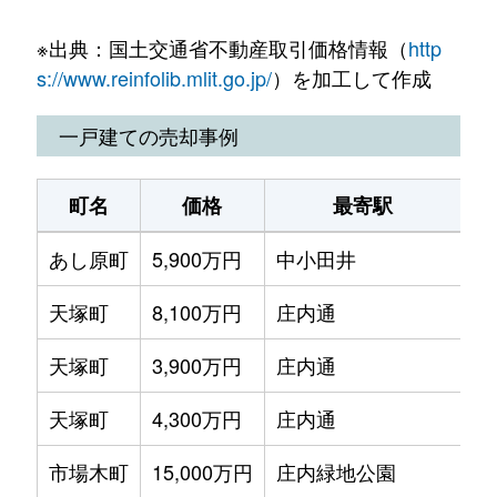
歌里町
5,600万円
庄内緑地公園
徒
児玉
330万円
浄心
徒歩
※出典：国土交通省不動産取引価格情報（
http
江向町
5,700万円
庄内通
徒
児玉
2,400万円
浄心
徒歩
s://www.reinfolib.mlit.go.jp/
）を加工して作成
江向町
6,600万円
庄内通
徒
栄生
3,700万円
栄生
徒歩
一戸建ての売却事例
大金町
5,200万円
庄内通
徒
笹塚町
3,100万円
庄内通
徒歩
町名
価格
最寄駅
大金町
7,000万円
庄内通
徒
笹塚町
2,200万円
庄内通
徒歩
あし原町
5,900万円
中小田井
徒
大野木
2,700万円
庄内緑地公園
徒
笹塚町
2,700万円
庄内通
徒歩
天塚町
8,100万円
庄内通
徒
大野木
2,800万円
庄内緑地公園
徒
城西
3,000万円
浄心
徒歩
天塚町
3,900万円
庄内通
徒
大野木
2,700万円
庄内緑地公園
徒
城西
4,400万円
浄心
徒歩
天塚町
4,300万円
庄内通
徒
笠取町
2,800万円
浄心
徒
城西
4,400万円
浅間町
徒歩
市場木町
15,000万円
庄内緑地公園
徒
上小田井
2,900万円
中小田井
徒