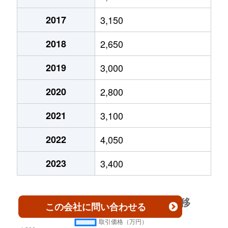
山木
2,800万円
上小田井
徒歩
中小田井
5,700万円
中小田井
徒
2017
3,150
山木
3,800万円
上小田井
徒歩
中小田井
3,800万円
中小田井
徒
2018
2,650
中小田井
4,400万円
中小田井
徒
2019
3,000
中沼町
4,700万円
上小田井
徒
2020
2,800
那古野
3,500万円
国際センター(愛知)
徒
2021
3,100
那古野
2,500万円
国際センター(愛知)
徒
2022
4,050
那古野
42,000万円
国際センター(愛知)
徒
2023
3,400
名塚町
8,500万円
庄内通
徒
この会社
に問い合わせる
則武新町
5,300万円
栄生
徒