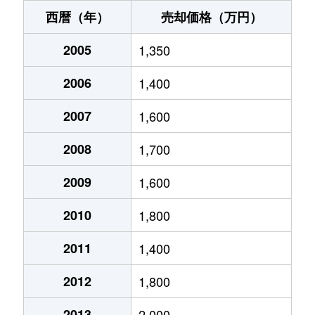
大野木
2,600万円
庄内緑地公園
徒
新福寺町
46万円
庄内通
徒
西暦（年）
売却価格（万円）
浅間
2,700万円
浅間町
徒歩
大野木
5,500万円
庄内緑地公園
徒
砂原町
2005
10,000万円
1,350
上小田井
徒
浅間
2,700万円
浅間町
徒歩
大野木
850万円
庄内緑地公園
徒
2006
1,400
浅間
2,600万円
浅間町
徒
鳥見町
1,500万円
庄内通
徒歩
大野木
2,400万円
庄内緑地公園
徒
2007
1,600
中小田井
4,100万円
中小田井
徒
鳥見町
2,400万円
庄内通
徒歩
大野木
3,400万円
庄内緑地公園
徒
2008
1,700
中小田井
800万円
中小田井
徒
中小田井
2,600万円
上小田井
徒歩
笠取町
4,300万円
浄心
徒
2009
1,600
中小田井
400万円
中小田井
徒
中小田井
3,600万円
上小田井
徒歩
笠取町
4,200万円
庄内通
徒
2010
1,800
中小田井
2,000万円
中小田井
徒
中小田井
3,100万円
上小田井
徒歩
上小田井
6,100万円
庄内緑地公園
徒
2011
1,400
那古野
7,900万円
国際センター(愛知)
徒
中小田井
1,500万円
中小田井
徒歩
上小田井
5,200万円
庄内緑地公園
徒
2012
1,800
那古野
14,000万円
国際センター(愛知)
徒
中小田井
2,400万円
中小田井
徒歩
上小田井
5,000万円
庄内緑地公園
徒
2013
2,000