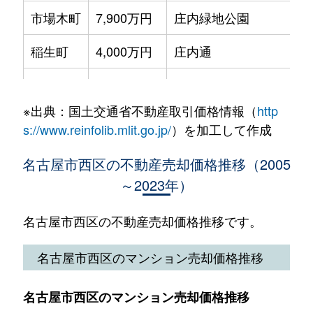
城西
1,300万円
浅間町
徒歩
市場木町
7,900万円
庄内緑地公園
徒
上名古屋
3,900万円
浄心
徒
城西
1,300万円
浅間町
徒歩
稲生町
4,000万円
庄内通
徒
上名古屋
3,400万円
浄心
徒
浄心
2,800万円
浄心
徒歩
稲生町
3,300万円
庄内通
徒
香呑町
4,500万円
庄内通
徒
浄心本通
2,400万円
浄心
徒歩
※出典：国土交通省不動産取引価格情報（
http
稲生町
3,300万円
庄内通
徒
香呑町
3,400万円
庄内通
徒
s://www.reinfolib.mlit.go.jp/
）を加工して作成
浄心本通
350万円
浄心
徒歩
稲生町
3,600万円
庄内通
徒
児玉
4,500万円
浄心
徒
名古屋市西区の不動産売却価格推移（2005
新道
2,000万円
浅間町
徒歩
～2023年）
江向町
5,400万円
庄内通
徒
城西
4,700万円
浅間町
徒
新道
4,300万円
浅間町
徒歩
江向町
4,300万円
庄内通
徒
名古屋市西区の不動産売却価格推移です。
庄内通
2,500万円
庄内通
徒
新道
900万円
浅間町
徒歩
円明町
4,500万円
上小田井
徒
名古屋市西区のマンション売却価格推移
城西町
2,800万円
上小田井
徒
浅間
2,600万円
浅間町
徒歩
大野木
4,100万円
庄内緑地公園
徒
新福寺町
6,500万円
庄内通
徒
名古屋市西区のマンション売却価格推移
浅間
2,600万円
浅間町
徒歩