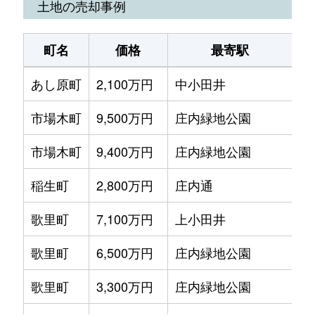
土地の売却事例
菊井
2,800万円
浅間町
徒歩
町名
価格
最寄駅
菊井
4,000万円
名古屋
徒歩
あし原町
2,100万円
中小田井
徒
菊井
2,000万円
名古屋
徒歩
市場木町
9,500万円
庄内緑地公園
徒
菊井
2,000万円
名古屋
徒歩
市場木町
9,400万円
庄内緑地公園
徒
菊井
1,600万円
名古屋
徒歩
稲生町
2,800万円
庄内通
徒
貴生町
3,400万円
上小田井
徒歩
歌里町
7,100万円
上小田井
徒
清里町
2,400万円
上小田井
徒歩
歌里町
6,500万円
庄内緑地公園
徒
清里町
1,700万円
上小田井
徒歩
歌里町
3,300万円
庄内緑地公園
徒
康生通
1,500万円
浄心
徒歩