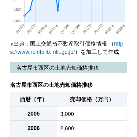
栄生
4,000万円
栄生
徒
名駅
5,500万円
名古屋
徒
花の木
2,100万円
浅間町
徒歩
栄生
3,900万円
栄生
徒
名西
3,000万円
東枇杷島
徒
花の木
2,100万円
浅間町
徒歩
栄生
6,500万円
東枇杷島
徒
山木
20,000万円
上小田井
徒
花の木
2,000万円
浅間町
徒歩
※出典：国土交通省不動産取引価格情報 （
http
栄生
4,400万円
東枇杷島
徒
s://www.reinfolib.mlit.go.jp/
）を加工して作成
花の木
2,100万円
浅間町
徒歩
笹塚町
6,100万円
庄内通
徒
名古屋市西区の土地売却価格推移
花の木
2,100万円
浅間町
徒歩
城西
37,000万円
浅間町
徒
花の木
2,100万円
浅間町
徒歩
名古屋市西区の土地売却価格推移
城北町
3,800万円
浄心
徒
花の木
西暦（年）
2,200万円
売却価格（万円）
浅間町
徒歩
城北町
2,500万円
浄心
徒
2005
3,000
花の木
2,100万円
浅間町
徒歩
城西町
4,900万円
上小田井
徒
2006
2,600
花の木
2,100万円
浅間町
徒歩
城西町
17,000万円
上小田井
徒