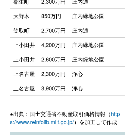
稲生町
2,300万円
庄内通
徒歩
大野木
850万円
庄内緑地公園
徒歩
笠取町
2,700万円
庄内通
徒歩
上小田井
4,200万円
庄内緑地公園
徒歩
上小田井
2,600万円
庄内緑地公園
徒歩
上名古屋
2,300万円
浄心
徒歩
上名古屋
3,900万円
浄心
徒歩
菊井
2,000万円
浅間町
徒歩
※出典：国土交通省不動産取引価格情報（
http
菊井
2,700万円
浅間町
徒歩
s://www.reinfolib.mlit.go.jp/
）を加工して作成
菊井
1,500万円
浅間町
徒歩