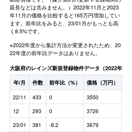
延長などは含みません。）2022年11月と2023
年11月の価格を比較すると165万円増加してい
ます。前年比をみると、23/01月がもっとも高
く8.5%です。
※2022年度から集計方法が変更されたため、20
22年度の前年比データはありません。
大阪府のレインズ新規登録物件データ（2022年11月～
年/月
件数
前年比（%）
価格（万円）
前
22/11
433
0
3550
0
12
293
0
3726
0
23/01
381
-8.2
3679
8.5