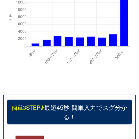
最短45秒 簡単入力でスグ分か
簡単3STEP♪
る！