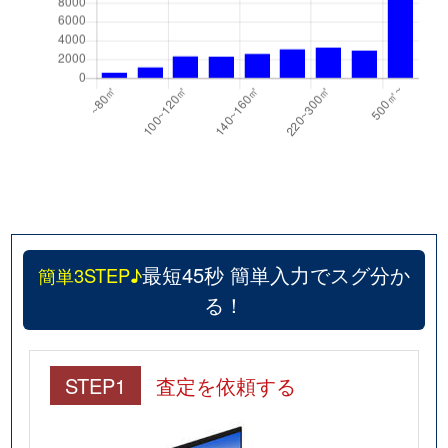
最短45秒 簡単入力でスグ分か
簡単3STEP♪
る！
STEP1
査定を依頼する