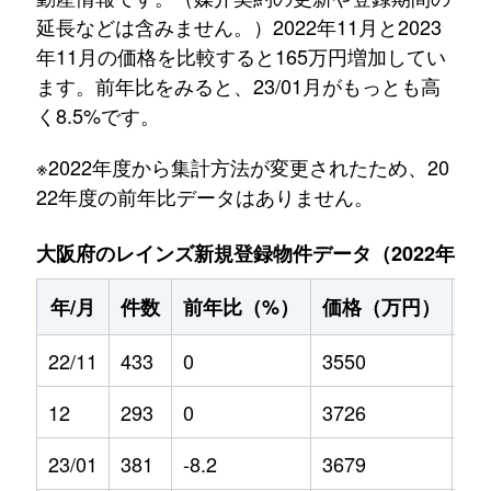
延長などは含みません。）2022年11月と2023
年11月の価格を比較すると165万円増加してい
ます。前年比をみると、23/01月がもっとも高
く8.5%です。
※2022年度から集計方法が変更されたため、20
22年度の前年比データはありません。
大阪府のレインズ新規登録物件データ（2022年11月～
年/月
件数
前年比（%）
価格（万円）
前
22/11
433
0
3550
0
12
293
0
3726
0
23/01
381
-8.2
3679
8.5