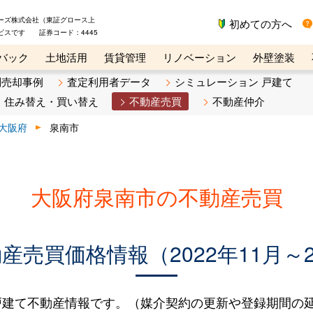
ーズ株式会社（東証グロース上
初めての方へ
ビスです 証券コード：4445
バック
土地活用
賃貸管理
リノベーション
外壁塗装
ライン講座
リビンマガジンBiz
不動産売却ご相談デスク
別売却事例
査定利用者データ
シミュレーション 戸建て
住み替え・買い替え
不動産売買
不動産仲介
大阪府
泉南市
大阪府泉南市の不動産売買
売買価格情報（2022年11月～2
建て不動産情報です。（媒介契約の更新や登録期間の延長