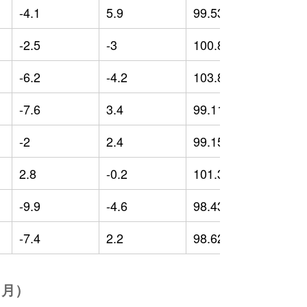
-4.1
5.9
99.53
-
-2.5
-3
100.83
1
-6.2
-4.2
103.88
3
-7.6
3.4
99.11
-
-2
2.4
99.15
-
2.8
-0.2
101.34
1
-9.9
-4.6
98.43
-
-7.4
2.2
98.62
0