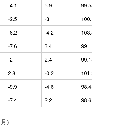
-4.1
5.9
99.53
-
-2.5
-3
100.83
1
-6.2
-4.2
103.88
3
-7.6
3.4
99.11
-
-2
2.4
99.15
-
2.8
-0.2
101.34
1
-9.9
-4.6
98.43
-
-7.4
2.2
98.62
0