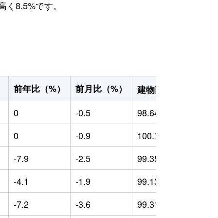
高く8.5%です。
2
前年比（%）
前月比（%）
）
建物面積（m
）
0
-0.5
98.64
0
0
-0.9
100.71
0
-7.9
-2.5
99.35
-
-4.1
-1.9
99.13
-
-7.2
-3.6
99.31
-