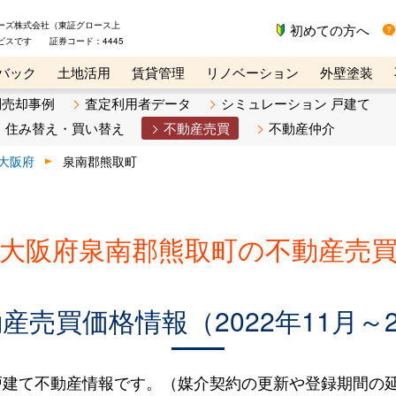
ーズ株式会社（東証グロース上
初めての方へ
ビスです 証券コード：4445
バック
土地活用
賃貸管理
リノベーション
外壁塗装
ライン講座
リビンマガジンBiz
不動産売却ご相談デスク
別売却事例
査定利用者データ
シミュレーション 戸建て
住み替え・買い替え
不動産売買
不動産仲介
大阪府
泉南郡熊取町
大阪府泉南郡熊取町の不動産売
売買価格情報（2022年11月～2
建て不動産情報です。（媒介契約の更新や登録期間の延長