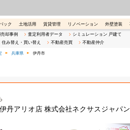
ーズ株式会社（東証グロース上
初めての方へ
ビスです 証券コード：4445
バック
土地活用
賃貸管理
リノベーション
外壁塗装
ライン講座
リビンマガジンBiz
不動産売却ご相談デスク
別売却事例
査定利用者データ
シミュレーション 戸建て
住み替え・買い替え
不動産売買
不動産仲介
定
兵庫県
伊丹市
ら
 伊丹アリオ店 株式会社ネクサスジャパ