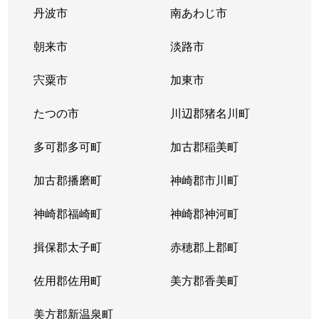
丹波市
南あわじ市
朝来市
淡路市
宍粟市
加東市
たつの市
川辺郡猪名川町
多可郡多可町
加古郡稲美町
加古郡播磨町
神崎郡市川町
神崎郡福崎町
神崎郡神河町
揖保郡太子町
赤穂郡上郡町
佐用郡佐用町
美方郡香美町
美方郡新温泉町