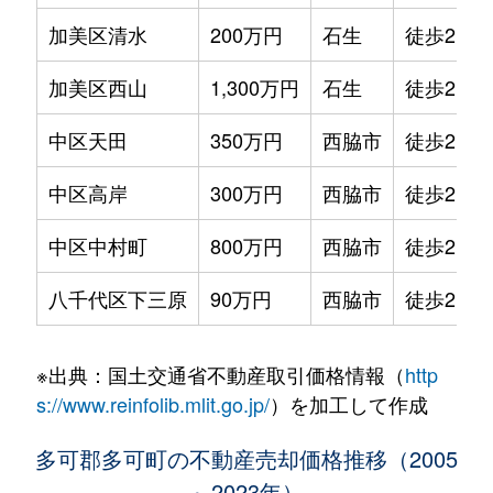
加美区清水
200万円
石生
徒歩2時
加美区西山
1,300万円
石生
徒歩2時
中区天田
350万円
西脇市
徒歩2時
中区高岸
300万円
西脇市
徒歩2時
中区中村町
800万円
西脇市
徒歩2時
八千代区下三原
90万円
西脇市
徒歩2時
※出典：国土交通省不動産取引価格情報（
http
s://www.reinfolib.mlit.go.jp/
）を加工して作成
多可郡多可町の不動産売却価格推移（2005
～2023年）