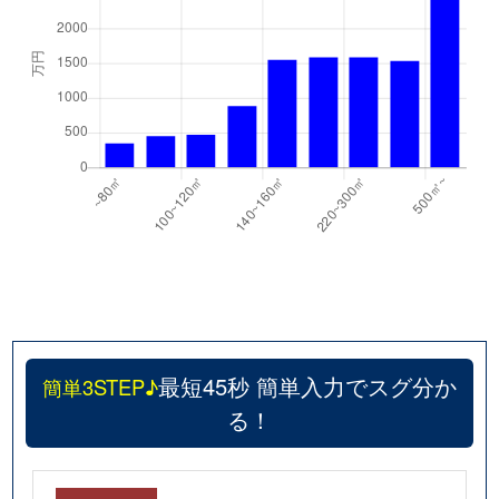
最短45秒 簡単入力でスグ分か
簡単3STEP♪
る！