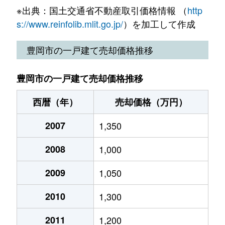
※出典：国土交通省不動産取引価格情報 （
http
日高町国分寺
500万円
江原
徒歩3
s://www.reinfolib.mlit.go.jp/
）を加工して作成
日高町国分寺
3,000万円
江原
徒歩1
豊岡市の一戸建て売却価格推移
日高町名色
400万円
江原
徒歩2
豊岡市の一戸建て売却価格推移
日高町夏栗
570万円
江原
徒歩4
西暦（年）
売却価格（万円）
日高町祢布
1,200万円
江原
徒歩1
2007
1,350
日高町野
550万円
江原
徒歩1
2008
1,000
日高町東河内
340万円
江原
徒歩2
2009
1,050
日撫
200万円
豊岡(兵庫)
徒歩4
2010
1,300
日撫
2,500万円
豊岡(兵庫)
徒歩2
2011
1,200