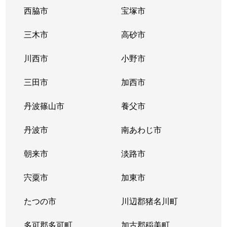
西脇市
宝塚市
三木市
高砂市
川西市
小野市
三田市
加西市
丹波篠山市
養父市
丹波市
南あわじ市
朝来市
淡路市
宍粟市
加東市
たつの市
川辺郡猪名川町
多可郡多可町
加古郡稲美町