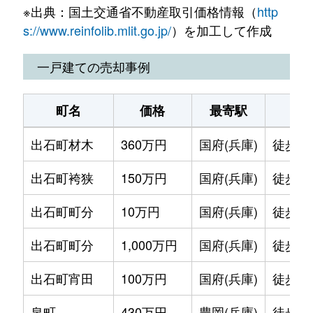
※出典：国土交通省不動産取引価格情報（
http
大手町
200万円
豊岡(兵庫)
徒歩5分
s://www.reinfolib.mlit.go.jp/
）を加工して作成
城崎町上山
1,000万円
玄武洞
徒歩3分
一戸建ての売却事例
京町
450万円
豊岡(兵庫)
徒歩18
町名
価格
最寄駅
駅
九日市上町
1,700万円
国府(兵庫)
徒歩45
出石町材木
360万円
国府(兵庫)
徒歩2
九日市上町
800万円
豊岡(兵庫)
徒歩45
出石町袴狭
150万円
国府(兵庫)
徒歩1
九日市上町
800万円
豊岡(兵庫)
徒歩45
出石町町分
10万円
国府(兵庫)
徒歩2
九日市下町
410万円
豊岡(兵庫)
徒歩28
出石町町分
1,000万円
国府(兵庫)
徒歩2
九日市下町
1,500万円
豊岡(兵庫)
徒歩29
出石町宵田
100万円
国府(兵庫)
徒歩2
九日市下町
900万円
豊岡(兵庫)
徒歩26
泉町
430万円
豊岡(兵庫)
徒歩1