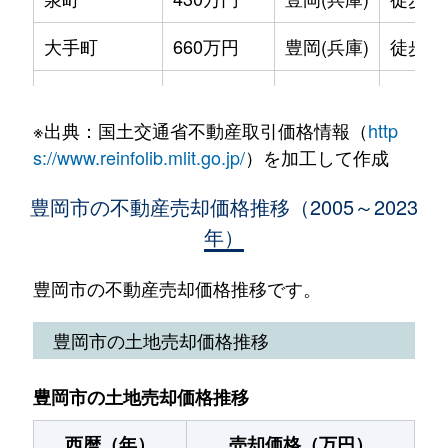
九日市下町
1,100万円
豊岡(兵庫)
徒歩29
大手町
660万円
豊岡(兵庫)
徒歩5
九日市下町
680万円
豊岡(兵庫)
徒歩25
小田井町
1,800万円
豊岡(兵庫)
徒歩1
九日市下町
1,300万円
豊岡(兵庫)
徒歩28
※出典：国土交通省不動産取引価格情報（
http
梶原
150万円
豊岡(兵庫)
徒歩2
幸町
980万円
豊岡(兵庫)
徒歩13
s://www.reinfolib.mlit.go.jp/
）を加工して作成
上陰
2,600万円
豊岡(兵庫)
徒歩1
下陰
1,200万円
豊岡(兵庫)
徒歩23
豊岡市の不動産売却価格推移（2005～2023
年）
上陰
9,500万円
豊岡(兵庫)
徒歩1
下陰
4,500万円
豊岡(兵庫)
徒歩45
上佐野
16,000万円
豊岡(兵庫)
徒歩4
豊岡市の不動産売却価格推移です。
下陰
1,100万円
豊岡(兵庫)
徒歩23
城崎町湯島
950万円
城崎温泉
徒歩1
豊岡市の土地売却価格推移
下陰
800万円
豊岡(兵庫)
徒歩45
九日市上町
2,300万円
豊岡(兵庫)
徒歩4
正法寺
6,500万円
豊岡(兵庫)
徒歩14
豊岡市の土地売却価格推移
九日市上町
2,300万円
豊岡(兵庫)
徒歩4
正法寺
940万円
豊岡(兵庫)
徒歩10
西暦（年）
売却価格（万円）