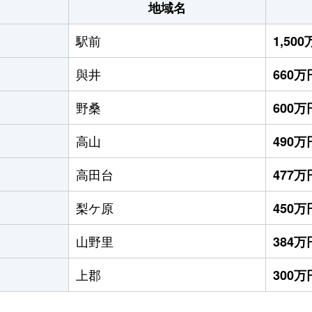
地域名
駅前
1,50
與井
660万
野桑
600万
高山
490万
高田台
477万
梨ケ原
450万
山野里
384万
上郡
300万