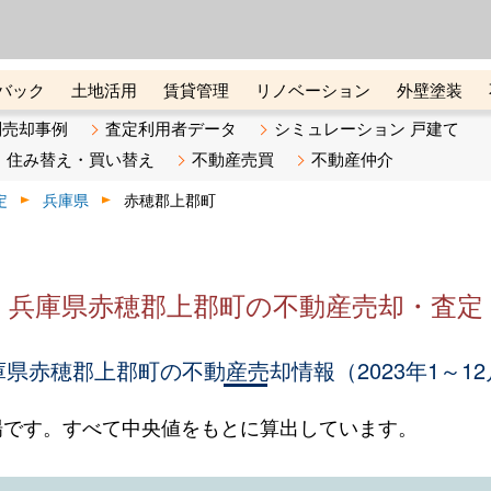
ーズ株式会社（東証グロース上
初めての方へ
ビスです 証券コード：4445
バック
土地活用
賃貸管理
リノベーション
外壁塗装
ライン講座
リビンマガジンBiz
不動産売却ご相談デスク
別売却事例
査定利用者データ
シミュレーション 戸建て
住み替え・買い替え
不動産売買
不動産仲介
定
兵庫県
赤穂郡上郡町
兵庫県赤穂郡上郡町の不動産売却・査定
庫県赤穂郡上郡町の不動産売却情報（2023年1～12
場です。すべて中央値をもとに算出しています。