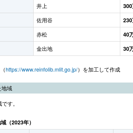
井上
30
佐用谷
23
赤松
40
金出地
30
 （
https://www.reinfolib.mlit.go.jp/
）を加工して作成
た地域
域です。
（2023年）