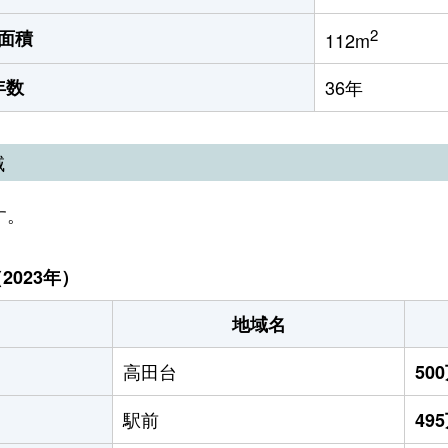
2
面積
112m
年数
36年
域
す。
023年）
地域名
高田台
50
駅前
49