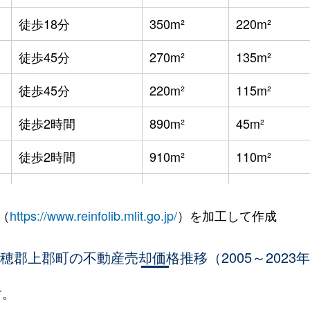
徒歩18分
350m²
220m²
徒歩45分
270m²
135m²
徒歩45分
220m²
115m²
徒歩2時間
890m²
45m²
徒歩2時間
910m²
110m²
徒歩2時間
940m²
80m²
（
https://www.reinfolib.mlit.go.jp/
）を加工して作成
徒歩2時間
1500m²
100m²
穂郡上郡町の不動産売却価格推移（2005～2023
徒歩2時間
980m²
95m²
徒歩2時間
980m²
75m²
す。