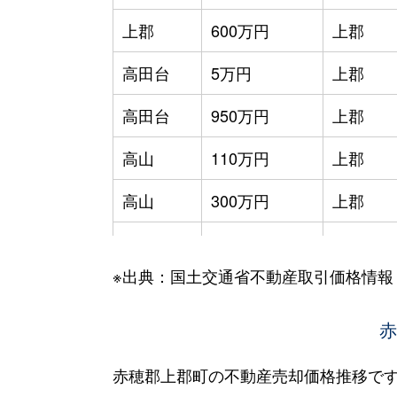
上郡
600万円
上郡
高田台
5万円
上郡
高田台
950万円
上郡
高山
110万円
上郡
高山
300万円
上郡
高山
680万円
上郡
※出典：国土交通省不動産取引価格情報
高山
700万円
上郡
梨ケ原
290万円
上郡
赤
梨ケ原
520万円
上郡
赤穂郡上郡町の不動産売却価格推移で