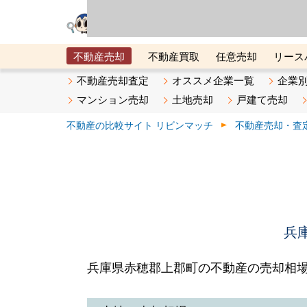
リビン・テクノロジ
場）が運営するサー
不動産売却
不動産買取
任意売却
リース
メタ住宅展示場
ベスト不動産カンパニー
オン
不動産売却査定
オススメ企業一覧
企業
マンション売却
土地売却
戸建て売却
不動産の比較サイト リビンマッチ
不動産売却・査
兵
兵庫県赤穂郡上郡町の不動産の売却相