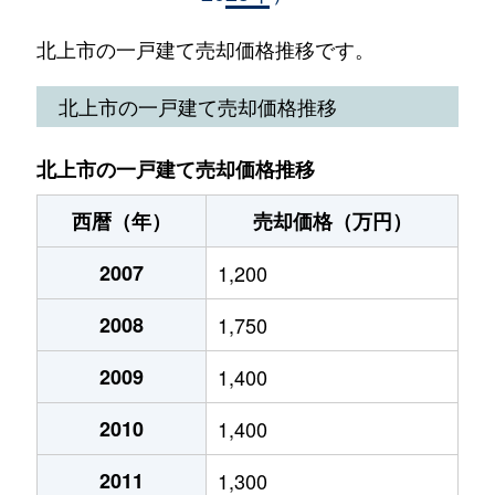
川岸
2,200万円
北上
徒歩8分
北上市の一戸建て売却価格推移です。
川岸
2,400万円
北上
徒歩9分
北上市の一戸建て売却価格推移
川岸
2,400万円
北上
徒歩8分
北上市の一戸建て売却価格推移
川岸
2,400万円
北上
徒歩9分
西暦（年）
売却価格（万円）
北鬼柳
2,900万円
北上
徒歩45分
2007
1,200
黒沢尻
450万円
北上
徒歩19分
2008
1,750
里分
2,000万円
北上
徒歩23分
2009
1,400
里分
2,800万円
北上
徒歩25分
2010
1,400
下江釣子
1,000万円
藤根
徒歩9分
2011
1,300