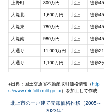
上野町
300万円
北上
徒歩45分
大堤北
1,600万円
北上
徒歩45分
大堤東
780万円
北上
徒歩45分
大堤南
980万円
北上
徒歩45分
大通り
11,000万円
北上
徒歩21分
大通り
1,100万円
北上
徒歩3分
鬼柳町
3,600万円
北上
徒歩45分
※出典：国土交通省不動産取引価格情報（
http
上江釣子
1,800万円
江釣子
徒歩11分
s://www.reinfolib.mlit.go.jp/
）を加工して作成
川岸
100万円
北上
徒歩14分
北上市の一戸建て売却価格推移（2005～
2023年）
川岸
2,100万円
北上
徒歩10分