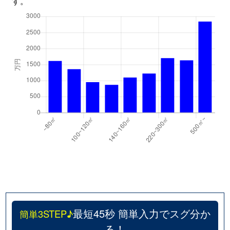
す。
最短45秒 簡単入力でスグ分か
簡単3STEP♪
る！