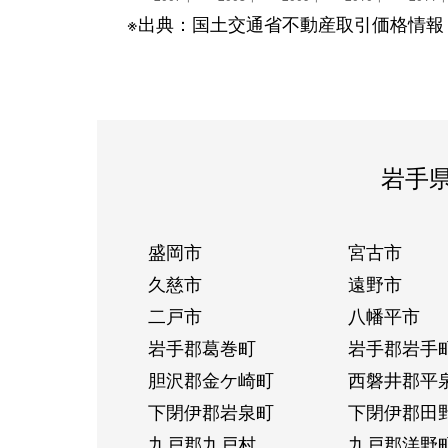
※出典：国土交通省不動産取引価格情報
岩手
盛岡市
宮古市
久慈市
遠野市
二戸市
八幡平市
岩手郡葛巻町
岩手郡岩手
胆沢郡金ケ崎町
西磐井郡平
下閉伊郡岩泉町
下閉伊郡田
九戸郡九戸村
九戸郡洋野