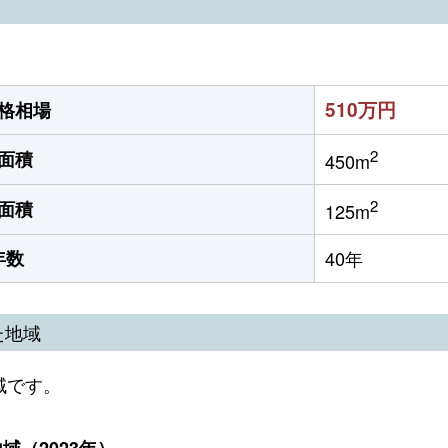
510万円
格相場
2
面積
450m
2
面積
125m
年数
40年
た地域
域です。
（2023年）