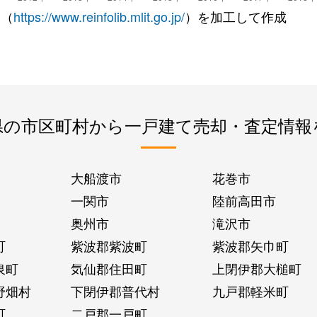
 （
https://www.reinfolib.mlit.go.jp/
）を加工して作成
県の市区町村から一戸建て売却・査定情報
大船渡市
花巻市
一関市
陸前高田市
奥州市
滝沢市
町
紫波郡紫波町
紫波郡矢巾町
泉町
気仙郡住田町
上閉伊郡大槌町
野畑村
下閉伊郡普代村
九戸郡軽米町
町
二戸郡一戸町