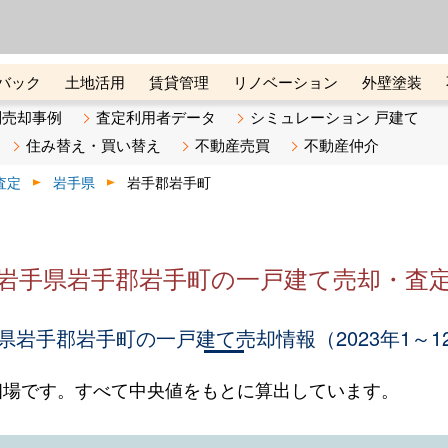
ーズ株式会社（東証グロース上
初めての方へ
ビスです 証券コード：4445
バック
土地活用
賃貸管理
リノベーション
外壁塗装
ライン講座
リビンマガジンBiz
不動産売却ご相談デスク
別売却事例
査定利用者データ
シミュレーション 戸建て
住み替え・買い替え
不動産売買
不動産仲介
査定
岩手県
岩手郡岩手町
岩手県岩手郡岩手町の一戸建て売却・査
県岩手郡岩手町の一戸建て売却情報（2023年1～1
相場です。すべて中央値をもとに算出しています。