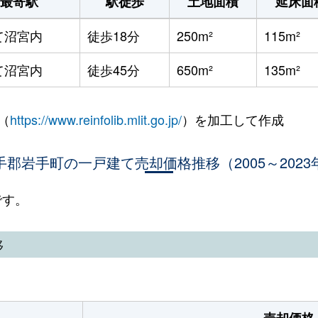
最寄駅
駅徒歩
土地面積
延床面
て沼宮内
徒歩18分
250m²
115m²
て沼宮内
徒歩45分
650m²
135m²
（
https://www.reinfolib.mlit.go.jp/
）を加工して作成
手郡岩手町の一戸建て売却価格推移（2005～2023
です。
移
売却価格