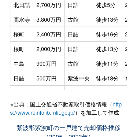
北日詰
2,700万円
日詰
徒歩5分
220
高水寺
3,800万円
古館
徒歩13分
200
桜町
2,400万円
日詰
徒歩16分
210
桜町
2,000万円
日詰
徒歩13分
210
中島
900万円
古館
徒歩11分
210
日詰
500万円
紫波中央
徒歩18分
170
日詰
2,500万円
紫波中央
徒歩10分
240
※出典：国土交通省不動産取引価格情報（
http
平沢
1,600万円
紫波中央
徒歩24分
530
s://www.reinfolib.mlit.go.jp/
）を加工して作成
二日町
530万円
紫波中央
徒歩23分
250
紫波郡紫波町の一戸建て売却価格推移
（2005～2023年）
二日町
1,700万円
紫波中央
徒歩14分
190