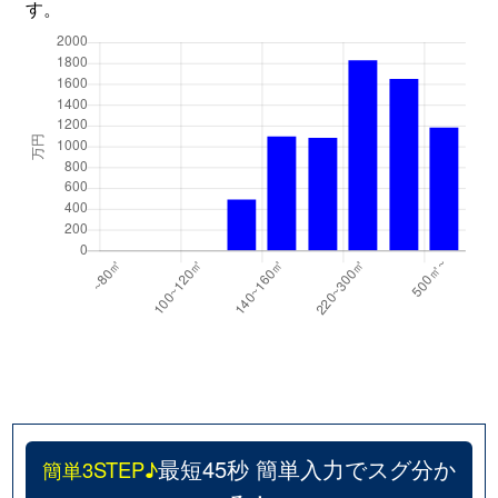
す。
最短45秒 簡単入力でスグ分か
簡単3STEP♪