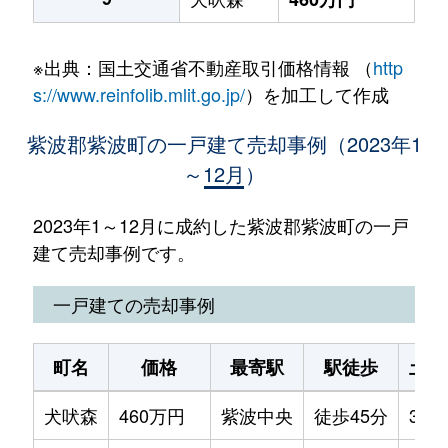
※出典：国土交通省不動産取引価格情報 （
http
s://www.reinfolib.mlit.go.jp/
）を加工して作成
紫波郡紫波町の一戸建て売却事例（2023年1
～12月）
2023年1～12月に成約した紫波郡紫波町の一戸
建て売却事例です。
一戸建ての売却事例
町名
価格
最寄駅
駅徒歩
土地
犬吠森
460万円
紫波中央
徒歩45分
380