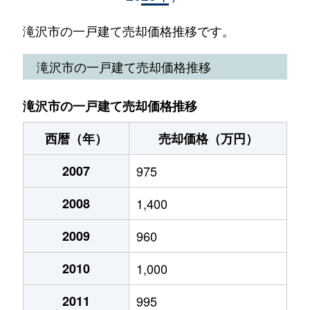
鵜飼向新田
830万円
青山(岩手)
徒歩45分
滝沢市の一戸建て売却価格推移です。
大石渡
25万円
滝沢
徒歩45分
滝沢市の一戸建て売却価格推移
大石渡
80万円
滝沢
徒歩45分
滝沢市の一戸建て売却価格推移
大釜大畑
4,000万円
大釜
徒歩11分
西暦（年）
売却価格（万円）
大釜土井尻
1,200万円
大釜
徒歩12分
2007
975
大崎
500万円
滝沢
徒歩12分
2008
1,400
妻の神
1,600万円
巣子
徒歩15分
2009
960
巣子
280万円
巣子
徒歩45分
2010
1,000
巣子
1,200万円
巣子
徒歩28分
2011
995