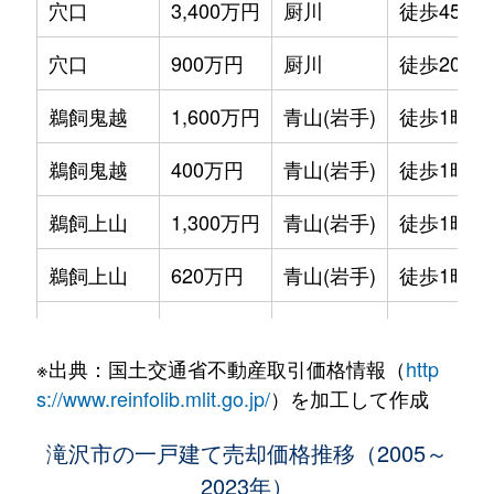
穴口
3,400万円
厨川
徒歩45分
穴口
900万円
厨川
徒歩20分
鵜飼鬼越
1,600万円
青山(岩手)
徒歩1時間
鵜飼鬼越
400万円
青山(岩手)
徒歩1時間
鵜飼上山
1,300万円
青山(岩手)
徒歩1時間
鵜飼上山
620万円
青山(岩手)
徒歩1時間
鵜飼狐洞
730万円
青山(岩手)
徒歩45分
※出典：国土交通省不動産取引価格情報（
http
鵜飼狐洞
2,200万円
青山(岩手)
徒歩45分
s://www.reinfolib.mlit.go.jp/
）を加工して作成
鵜飼向新田
3,700万円
青山(岩手)
徒歩45分
滝沢市の一戸建て売却価格推移（2005～
2023年）
鵜飼向新田
1,200万円
青山(岩手)
徒歩45分