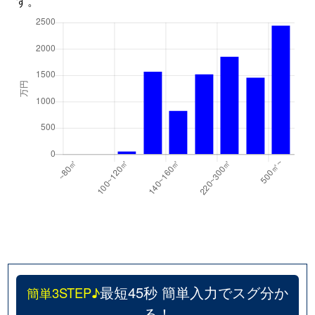
す。
最短45秒 簡単入力でスグ分か
簡単3STEP♪
る！