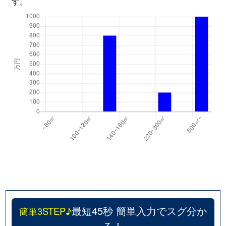
す。
最短45秒 簡単入力でスグ分か
簡単3STEP♪
る！