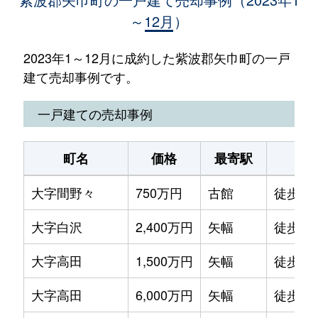
～12月）
2023年1～12月に成約した紫波郡矢巾町の一戸
建て売却事例です。
一戸建ての売却事例
町名
価格
最寄駅
駅
大字間野々
750万円
古館
徒歩45
大字白沢
2,400万円
矢幅
徒歩20
大字高田
1,500万円
矢幅
徒歩45
大字高田
6,000万円
矢幅
徒歩45