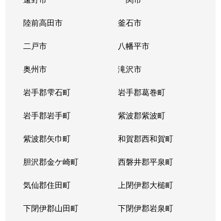
陸前高田市
釜石市
二戸市
八幡平市
奥州市
滝沢市
岩手郡雫石町
岩手郡葛巻町
岩手郡岩手町
紫波郡紫波町
紫波郡矢巾町
和賀郡西和賀町
胆沢郡金ケ崎町
西磐井郡平泉町
気仙郡住田町
上閉伊郡大槌町
下閉伊郡山田町
下閉伊郡岩泉町