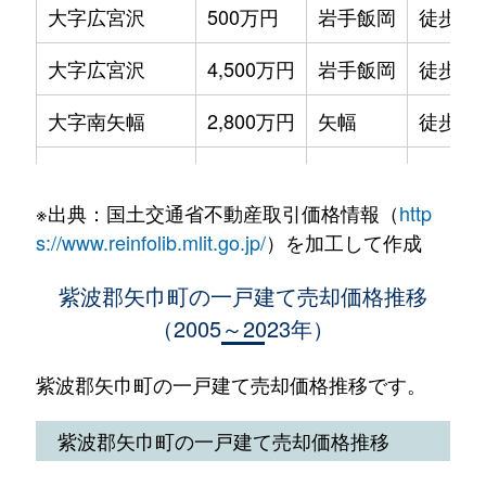
大字広宮沢
500万円
岩手飯岡
徒歩1時
大字広宮沢
4,500万円
岩手飯岡
徒歩45
大字南矢幅
2,800万円
矢幅
徒歩11
流通センター南
400万円
矢幅
徒歩1時
※出典：国土交通省不動産取引価格情報（
http
s://www.reinfolib.mlit.go.jp/
）を加工して作成
紫波郡矢巾町の一戸建て売却価格推移
（2005～2023年）
紫波郡矢巾町の一戸建て売却価格推移です。
紫波郡矢巾町の一戸建て売却価格推移