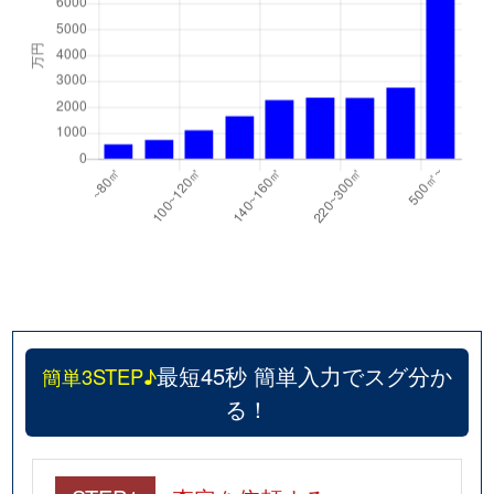
最短45秒 簡単入力でスグ分か
簡単3STEP♪
る！