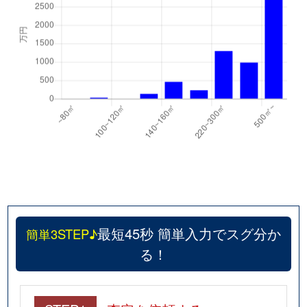
最短45秒 簡単入力でスグ分か
簡単3STEP♪
る！