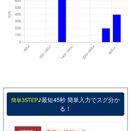
最短45秒 簡単入力でスグ分か
簡単3STEP♪
る！