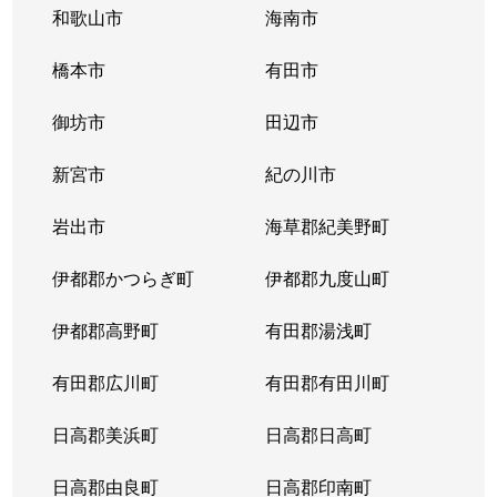
和歌山市
海南市
橋本市
有田市
御坊市
田辺市
新宮市
紀の川市
岩出市
海草郡紀美野町
伊都郡かつらぎ町
伊都郡九度山町
伊都郡高野町
有田郡湯浅町
有田郡広川町
有田郡有田川町
日高郡美浜町
日高郡日高町
日高郡由良町
日高郡印南町