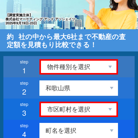
【調査実施主体】
株式会社マーケティング アンド アソシェイツ
2025年9月19日-23日
約
社の中から最大6社まで不動産の査
定額を見積もり比較できる！
1
2
3
4