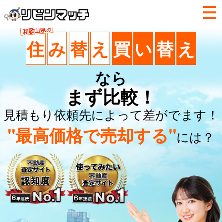
和歌山県
の
住
み
替
え
買
い
替
え
なら
まず比較！
見積もり依頼先によって差がでます！
"最高価格で売却する"
には？