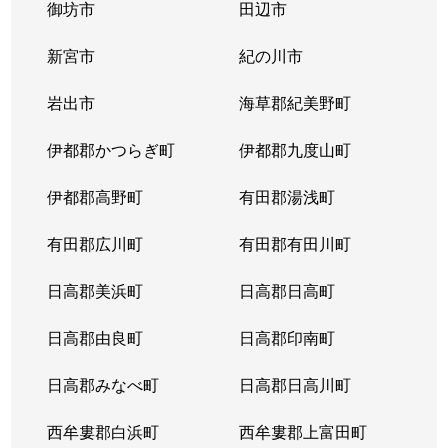
御坊市
田辺市
新宮市
紀の川市
岩出市
海草郡紀美野町
伊都郡かつらぎ町
伊都郡九度山町
伊都郡高野町
有田郡湯浅町
有田郡広川町
有田郡有田川町
日高郡美浜町
日高郡日高町
日高郡由良町
日高郡印南町
日高郡みなべ町
日高郡日高川町
西牟婁郡白浜町
西牟婁郡上富田町