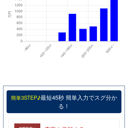
最短45秒 簡単入力でスグ分か
簡単3STEP♪
る！