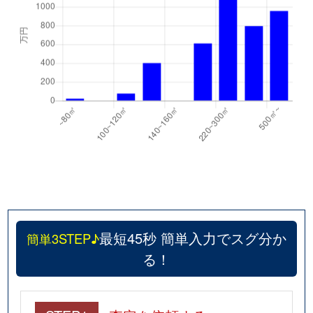
最短45秒 簡単入力でスグ分か
簡単3STEP♪
る！