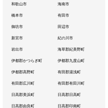
和歌山市
海南市
橋本市
有田市
御坊市
田辺市
新宮市
紀の川市
岩出市
海草郡紀美野町
伊都郡かつらぎ町
伊都郡九度山町
伊都郡高野町
有田郡湯浅町
有田郡広川町
有田郡有田川町
日高郡美浜町
日高郡日高町
日高郡由良町
日高郡印南町