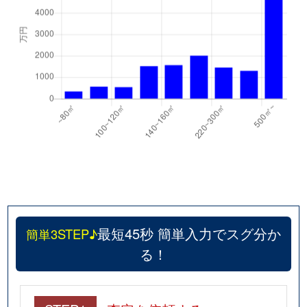
最短45秒 簡単入力でスグ分か
簡単3STEP♪
る！