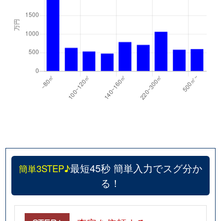
最短45秒 簡単入力でスグ分か
簡単3STEP♪
る！