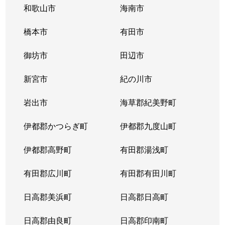
和歌山市
海南市
橋本市
有田市
御坊市
田辺市
新宮市
紀の川市
岩出市
海草郡紀美野町
伊都郡かつらぎ町
伊都郡九度山町
伊都郡高野町
有田郡湯浅町
有田郡広川町
有田郡有田川町
日高郡美浜町
日高郡日高町
日高郡由良町
日高郡印南町